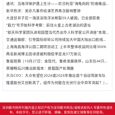
通讯：当海洋保护遇上生计——尼日利亚“海龟妈妈”的艰难战斗
新华热评：吴亦凡事件给演艺界再次敲响警钟
大连甘井子区一海滨浴场浮冰断裂59人被困，已全部获救
“毅力”号开始科学考察：前往火星上古老湖泊的遗址
“航天科学家团队进校园暨当代杰出华人科学家公开讲座”本周将在香港举行
交通运输部：引导国际班轮公司持续加大中国大陆出口航线运力供给
上海海昌海洋公园二期项目动工 上半年整体收益同比增306%
两名新闻博主因诽谤被判赔偿李显龙37万新元
鲁股观察 |10月27日：金现代、鲁商发展跌停，山东仅44只股上涨
荣耀畅玩20推出新版本：搭载国产处理器
大众CEO：大众有望在2024或2026年推出首个自动驾驶车队
隆基股份又创新高了，组件为何能在光伏行业中异军突起？| A股2021中期投资策略⑨
深圳都市网所刊载内容之知识产权为深圳都市网及/或相关权利人专属所有或持
有。未经许可，禁止进行转载、摘编、复制及建立镜像等任何使用。