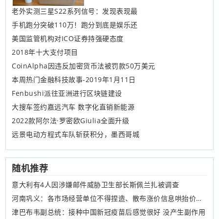
老外实测三星S22系列信号：发现表现最
手机跑分突破110万！跑分到底是娱乐还
美国监管机构对ICO证券持强硬态度
2018年十大支付项目
CoinAlpha因违反加密货币法被罚款50万美元
本周热门金融科技故事-2019年1月11日
Fenbushi派往亚洲进行区块链建设
大搜车签约嘉远汽车 数字化直销新能源
2022款阿尔法·罗密欧Giulia全面升级
远景电动方程式车队斩获积分，墨西哥城
随机推荐
意大利有4人因涉嫌邮件威胁卫生部长斯佩兰扎被调查
河南巩义：各市场经营单位不得捏造、散布涨价信息哄抬价格，不得囤积市场供应紧张商品
津巴布韦副总统：接种中国新冠疫苗后感觉很好 没产生副作用