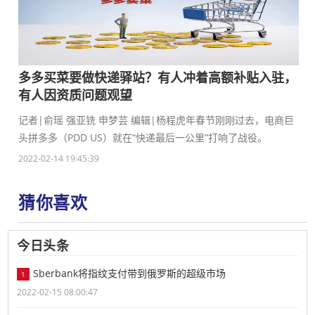
多多买菜要做快递驿站？有人冲着高额补贴入驻，
有人因资质问题观望
记者|俞瑶 强亚铣 申梦芸 编辑|杨程虎年春节刚刚过去，电商巨
头拼多多（PDD US）就在“快递最后一公里”打响了战役。
2022-02-14 19:45:39
猜你喜欢
今日头条
Sberbank将指纹支付带到俄罗斯的超级市场
1
2022-02-15 08:00:47