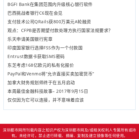
BGFI Bank在集团范围内升级核心银行软件
巴西挑战者银行C6现在会见
支付技术公司QRails获800万美元A轮融资
观点：CFPB是否期望付款处理方执行国家法规要求？
乐天申请美国银行宪章
印度国家银行选择FSS作为一个付款国
Entrust数据卡获取SMS密码
东芝考虑168亿欧元的私有化报价
PayPal和Venmo将“允许直接买卖加密货币”
加拿大财务规划师终于在五月启动
本周最佳金融科技故事– 2017年9月15日
仅仅因为它可以连接，并不意味着应该
深圳都市网所刊载内容之知识产权为深圳都市网及/或相关权利人专属所有或持
有。未经许可，禁止进行转载、摘编、复制及建立镜像等任何使用。