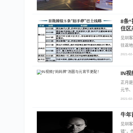
8条
住区
见圳客
往返地
2021-02-
IN
正月是
元节、
2021-02-
牛年
见圳客
错”，