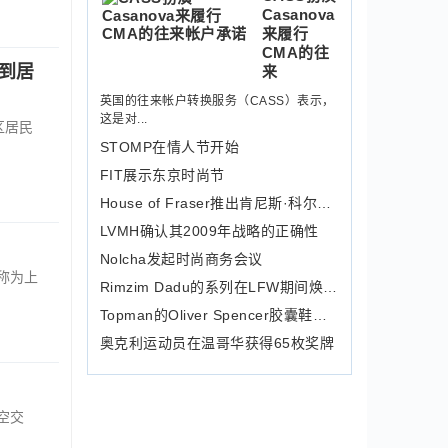
Casanova
来履行
CMA的往
到居
来
英国的往来帐户转换服务（CASS）表示，
这是对...
区居民
STOMP在情人节开始
FIT展示东京时尚节
House of Fraser推出肯尼斯·科尔（K
LVMH确认其2009年战略的正确性
Nolcha发起时尚商务会议
称为上
Rimzim Dadu的系列在LFW期间焕然一新
Topman的Oliver Spencer胶囊鞋系列
奥克利运动员在温哥华获得65枚奖牌
”
空交