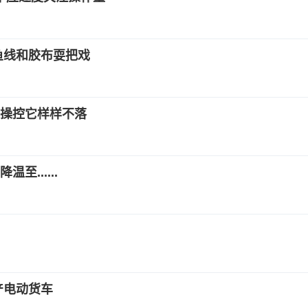
用鱼线和胶布耍把戏
音操控它样样不落
......
产电动货车