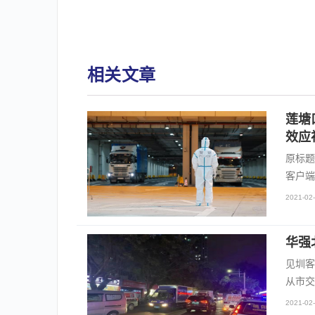
相关文章
莲塘
效应
原标题
客户端
2021-02-
华强
见圳客
从市交
2021-02-