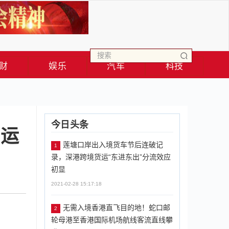
财
娱乐
汽车
科技
今日头条
货运
莲塘口岸出入境货车节后连破记
1
录，深港跨境货运“东进东出”分流效应
初显
2021-02-28 15:17:18
无需入境香港直飞目的地！蛇口邮
2
轮母港至香港国际机场航线客流直线攀