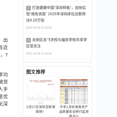
打造健康中国“深圳样板”，加快实
7
现“病有良医” 2025年深圳床位总数将
达8.29万张
2021-02-28 11:16:45
，出
龙岗区龙飞学校与福安学校共享学
8
区受关注
有近
2021-02-28 11:16:32
，7
图文推荐
岸功
境货
人手
是优
化深
2月27日深圳无新增
今年1月份食用农产
病例！
品质量安全例行监测
情况公