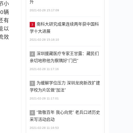
升
节小
2021-02-28 15:17:09
0辆
还有
南科大研究成果连续两年获中国科
3
能以
学十大进展
流效
2021-02-28 15:16:10
深圳援藏医疗专家王甘露：藏民们
4
亲切地称他为察隅好“门巴”
2021-02-28 11:17:16
为缓解学位压力 深圳龙岗新改扩建
5
学校为片区做“加法”
2021-02-28 11:17:01
“致敬百年 我心向党” 老兵口述历史
6
采写活动启动
2021-02-28 11:16:53