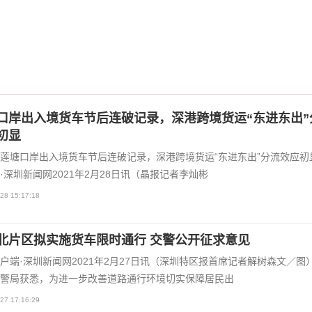
口岸出入境货车节后连破记录，深港跨境货运“东进东出”
初显
莲塘口岸出入境货车节后连破记录，深港跨境货运“东进东出”分流效应初
·深圳新闻网2021年2月28日讯（晶报记者李灿彬
28 15:17:18
北片区拟实施货车限时通行 交警公开征求意见
户端·深圳新闻网2021年2月27日讯（深圳特区报首席记者解树森文／图
警局获悉，为进一步改善道路通行环境切实保障居民出
27 17:16:29