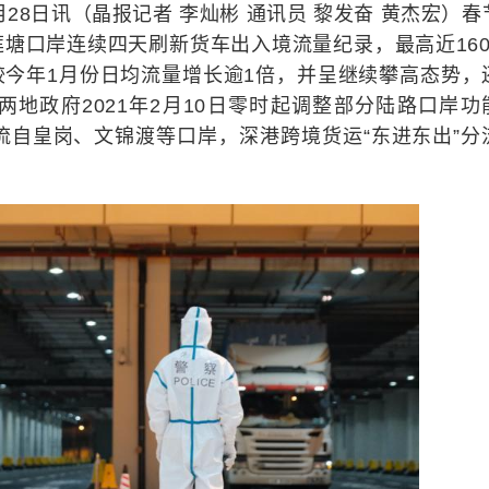
月28日讯（晶报记者 李灿彬 通讯员 黎发奋 黄杰宏）春
莲塘口岸连续四天刷新货车出入境流量纪录，最高近160
，较今年1月份日均流量增长逾1倍，并呈继续攀高态势，
地政府2021年2月10日零时起调整部分陆路口岸功
流自皇岗、文锦渡等口岸，深港跨境货运“东进东出”分