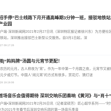
“招手停”巴士线路下月开通高峰期3分钟一班，接驳地铁站
产业园
户端·深圳新闻网2021年2月27日讯（深圳特区报记者徐兴东）为方便社
铁站，深圳推出接驳巴士新型公交服务。自3月1日起，深
27 09:17:26
视频|“妈妈牌”汤圆与元宵节更配！
农历的元月，古人称夜为“宵”。作为一年中第一个月圆之夜，元宵节又被
元夕或灯节。中国人“闹元宵”的方式有很多，赏花灯、猜灯谜
26 19:19:06
首场音乐会值得期待 深圳交响乐团奏响《黄河》与“肖十
户端•深圳新闻网2021年2月26日讯（记者梁硕芳）匠心韶华系列——“时
作为2021牛年春节后深圳交响乐团的第一场音乐季音