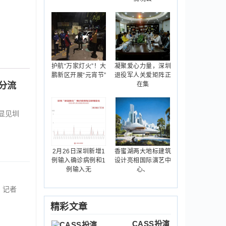
护航“万家灯火”！大
凝聚爱心力量，深圳
鹏新区开展“元宵节”
退役军人关爱矩阵正
分流
在集
显见圳
2月26日深圳新增1
香蜜湖两大地标建筑
例输入确诊病例和1
设计亮相国际演艺中
例输入无
心、
）记者
精彩文章
CASS扮演