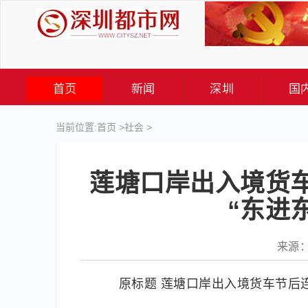
首页
新闻
深圳
国
当前位置:
首页
>
社会
>
莲塘口岸出入境货
“东进
来源： 
原标题 莲塘口岸出入境货车节后