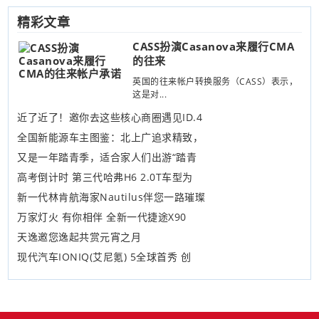
精彩文章
CASS扮演Casanova来履行CMA
的往来
英国的往来帐户转换服务（CASS）表示，
这是对...
近了近了！邀你去这些核心商圈遇见ID.4
全国新能源车主图鉴：北上广追求精致，
又是一年踏青季，适合家人们出游“踏青
高考倒计时 第三代哈弗H6 2.0T车型为
新一代林肯航海家Nautilus伴您一路璀璨
万家灯火 有你相伴 全新一代捷途X90
天逸邀您逸起共赏元宵之月
现代汽车IONIQ(艾尼氪) 5全球首秀 创