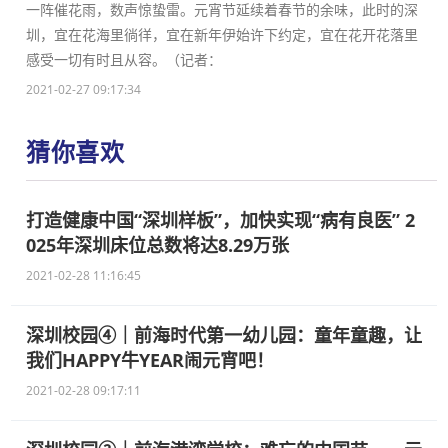
一阵催花雨，数声惊蛰雷。元宵节延续着春节的余味，此时的深
圳，宜在花海里徜徉，宜在新年伊始许下约定，宜在花开花落里
感受一切有时且从容。（记者：
2021-02-27 09:17:34
猜你喜欢
打造健康中国“深圳样板”，加快实现“病有良医” 2
025年深圳床位总数将达8.29万张
2021-02-28 11:16:45
深圳校园④｜前海时代第一幼儿园：童年童趣，让
我们HAPPY牛YEAR闹元宵吧！
2021-02-28 09:17:11