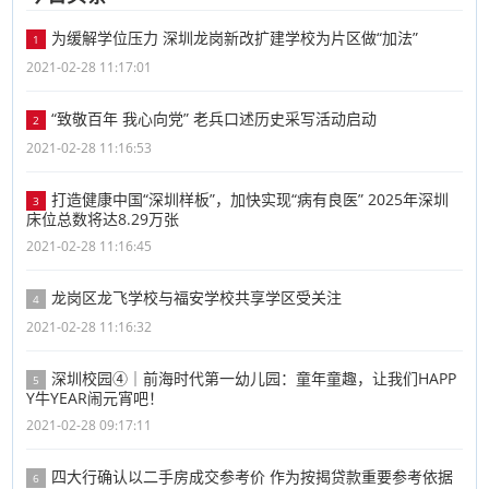
为缓解学位压力 深圳龙岗新改扩建学校为片区做“加法”
1
2021-02-28 11:17:01
“致敬百年 我心向党” 老兵口述历史采写活动启动
2
2021-02-28 11:16:53
打造健康中国“深圳样板”，加快实现“病有良医” 2025年深圳
3
床位总数将达8.29万张
2021-02-28 11:16:45
龙岗区龙飞学校与福安学校共享学区受关注
4
2021-02-28 11:16:32
深圳校园④｜前海时代第一幼儿园：童年童趣，让我们HAPP
5
Y牛YEAR闹元宵吧！
2021-02-28 09:17:11
四大行确认以二手房成交参考价 作为按揭贷款重要参考依据
6