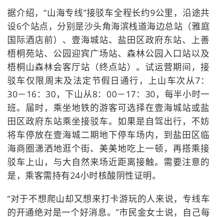
据介绍，“山海专线”接驳车全程长约9公里，沿途共
设6个站点，分别是沙头角海滨栈道海边总站（雅庭
国际酒店前）、壹海城站、盐田区政府东站、上善
梧桐苑站、公园迎宾广场站、森林公园入口站以及
梧桐山森林会客厅站（终点站）。试运营期间，接
驳车仅限周末及法定节假日通行，上山车次从7：
30－16：30，下山从8：00－17：30，每半小时一
班。届时，乘坐地铁的游客可选择在壹海城站或盐
田区政府东站乘坐接驳车。如果是自驾出行，不妨
将车停放在壹海城二期地下停车场内，到盐田区临
海商圈潇洒地逛个街、美美地吃上一顿，再搭乘接
驳车上山，与大自然来场近距离接触。需要注意的
是，乘客需持有24小时核酸阴性证明。
“对于不想爬山却又想来打卡游玩的人来说，专线车
的开通绝对是一个好消息。”市民金女士说，自己每