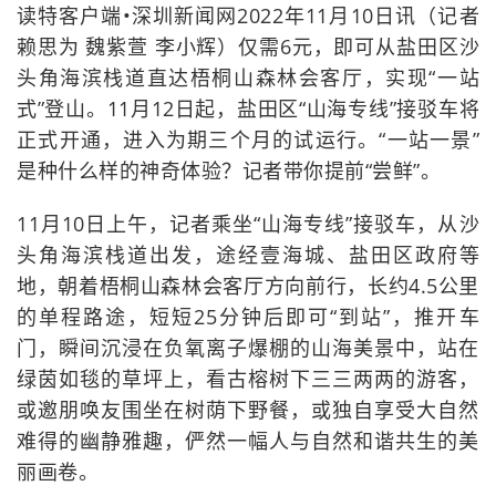
读特客户端•深圳新闻网2022年11月10日讯（记者
赖思为 魏紫萱 李小辉）仅需6元，即可从盐田区沙
头角海滨栈道直达梧桐山森林会客厅，实现“一站
式”登山。11月12日起，盐田区“山海专线”接驳车将
正式开通，进入为期三个月的试运行。“一站一景”
是种什么样的神奇体验？记者带你提前“尝鲜”。
11月10日上午，记者乘坐“山海专线”接驳车，从沙
头角海滨栈道出发，途经壹海城、盐田区政府等
地，朝着梧桐山森林会客厅方向前行，长约4.5公里
的单程路途，短短25分钟后即可“到站”，推开车
门，瞬间沉浸在负氧离子爆棚的山海美景中，站在
绿茵如毯的草坪上，看古榕树下三三两两的游客，
或邀朋唤友围坐在树荫下野餐，或独自享受大自然
难得的幽静雅趣，俨然一幅人与自然和谐共生的美
丽画卷。