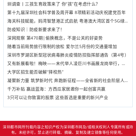
圳调查丨三孩生育政策来了 你“孩”在考虑什么？
第十九届深圳社会科学普及周开幕 8项精彩活动庆祝建党百年
海关科技赋能，妈湾智慧港正式启航 粤港澳大湾区首个5G绿色智慧港口启用
防疫知识｜防疫新要求来了！
深网观察 第470期|偷换概念，不是公关的好姿势
随着当前局势旅行限制的放松 爱尔兰5月份的交通量增加
深圳市罗湖区新型冠状病毒肺炎疫情防控指挥部通告（第4号）
又有新展看啦！梅映——末代举人凌巨川书画展龙岗举行，展期三个月
大学区招生能否破解“择校热”
凝聚新力量 筑梦新时代 奔跑新征程——全省新的社会阶层人士统战工作培训班暨实践创新基地 建设现场推进会（深圳片会）召开
千万补贴 赢战蓝海：方西瓜家居邀你一起创富共赢
3只可以让你致富的股票 这些首选是重要的新兴产业
深圳都市网所刊载内容之知识产权为深圳都市网及/或相关权利人专属所有或持
有。未经许可，禁止进行转载、摘编、复制及建立镜像等任何使用。