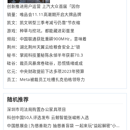
创新推进用户运营 上汽大众首届「因你
销量：唯品会11.11高潮期开启大牌品牌
凯文：凯文转型三季考减亏仍靠“节衣缩
游戏：种草与挖坑，都能藏进彩蛋里
频段：中国联通获批重耕900MHz，意味着
荆州：湖北荆州天翼云给粮食安全上“锁
秘书：掌阅科技董秘陈永倬半年获薪70.3
硅谷：裁员风暴席卷硅谷，恐慌情绪或成
亿元：中央财政提前下达多项2023年预算
员工：Meta被裁员工吐槽扎克伯格领导力
随机推荐
深圳市司法局购置办公家具项目
科创中国50人评选发布 云鲸智能张峻彬入选
中国慈展会|为慈善助力 抽慈善盲袋 一起来玩“益起解密”小游戏！