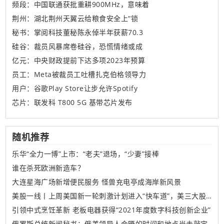
频段：中国联通获批重耕900MHz，意味着
荆州：湖北荆州天翼云给粮食安全上“锁
秘书：掌阅科技董秘陈永倬半年获薪70.3
硅谷：裁员风暴席卷硅谷，恐慌情绪或成
亿元：中央财政提前下达多项2023年预算
员工：Meta被裁员工吐槽扎克伯格领导力
用户：谷歌Play Store让步允许Spotify
芯片：联发科 T800 5G 基带芯片发布
随机推荐
乐华“全力一博”上市：“老夫”退场，“少妻”接棒
谁在杀死欧洲新造车？
大连星海广场新增便民服务 怪兽充电亭成海岸新风景
美股一线丨上周美国新一轮刺激计划进入“快车道”，美三大股指集体收涨，福奇表示美疫苗供应2月将有改善
引领中式烹饪革新 老板电器获得“2021年度数字科技创新企业”
俄罗斯总统新闻秘书：俄美领导人会晤的时间和地点尚未敲定