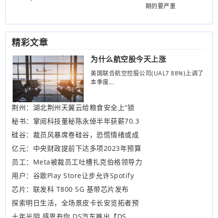
期的要严重
精彩文章
为什么航空股今天上涨
美国联合航空控股公司(UAL7 88%)上调了
本季度...
荆州：湖北荆州天翼云给粮食安全上“锁
秘书：掌阅科技董秘陈永倬半年获薪70.3
硅谷：裁员风暴席卷硅谷，恐慌情绪或成
亿元：中央财政提前下达多项2023年预算
员工：Meta被裁员工吐槽扎克伯格领导力
用户：谷歌Play Store让步允许Spotify
芯片：联发科 T800 5G 基带芯片发布
探索明日生活，全场景皮卡长安览拓者预
十年光阴 感恩有你 DS汽车推出【DS