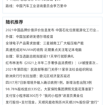
路线：中国汽车工业咨询委员会李万里中
随机推荐
2021中国品牌价值评价信息发布 中国石化位居能源化工行业第一
外媒：中国加紧研发德尔塔疫苗
全球电子产品需求放缓：三星越南工厂大幅压缩产能
高通完成对NUVIA的收购 近期重点关注笔记本电脑
台媒：菲当选副总统拟提前11天举行就职典礼
红布林发布《2021上半年二手奢侈品消费榜》：LV被搜索次数超3300万 购买经典款成“新型理财”
2021年第四批！民政部等部门关停11家非法社会组织网站
欧洲央行行长拉加德：欧元区经济复苏延迟
四川7月7日新增境外输入确诊病例1例，新增治愈出院3例
98.78%股权底价335亿，大家保险集团牌照究竟花落谁家？
支付宝小程序超300万个 “我的小程序”进首页黄金位
发行股份+支付现金，天顺风能收购苏州天顺20%股份获“放行”