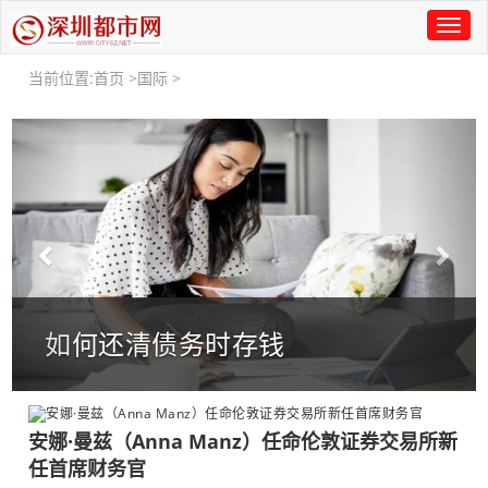
Toggl
naviga
当前位置:
首页
>
国际
>
Previous
Nex
SpaceX以740亿美元的巨额估值
筹集新资金
安娜·曼兹（Anna Manz）任命伦敦证券交易所新
任首席财务官