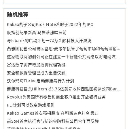
随机推荐
Kakao的子公司Kids Note着眼于2022年的IPO
股指创纪录新高 马鲁蒂涨幅居前
与Isbank的启动计划一起为金融科技大汗淋漓
西雅图初创公司兽医基思·麦考尔接管了葡萄市场和葡萄酒销售的所有人
这家物联网初创公司正在建立一个智能公共网络以将电动汽车车主连接到充电站
富达数字资产增加抵押代理功能
安全和数据管理已成为重要议题
沃尔玛与Thrive启动健康与行为计划
健康科技巨头Hillrom以3.75亿美元收购西雅图初创公司Bardy Diagnostics
Revolut为英国所有零售和商业客户推出开放银行业务
PLI计划可以改变游戏规则
Kakao Games首次亮相股市 在科斯达克排名第五
前SoFi首席执行官与新的金融科技公司合作而反弹