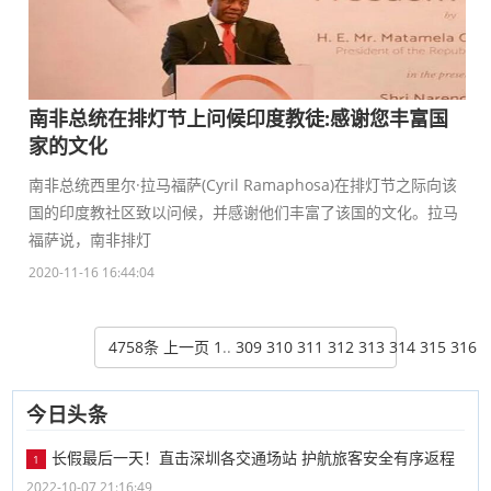
南非总统在排灯节上问候印度教徒:感谢您丰富国
家的文化
南非总统西里尔·拉马福萨(Cyril Ramaphosa)在排灯节之际向该
国的印度教社区致以问候，并感谢他们丰富了该国的文化。拉马
福萨说，南非排灯
2020-11-16 16:44:04
4758条
上一页
1
..
309
310
311
312
313
314
315
316
3
今日头条
长假最后一天！直击深圳各交通场站 护航旅客安全有序返程
1
2022-10-07 21:16:49