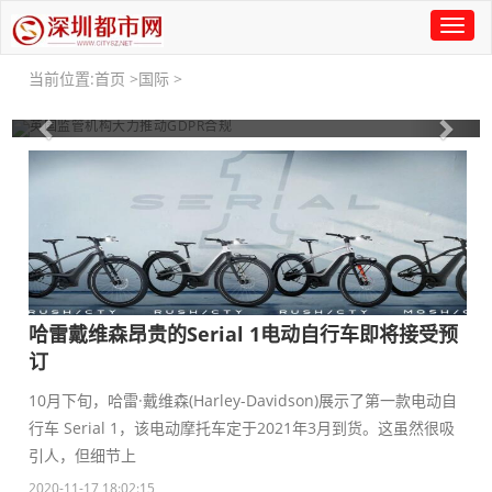
Toggl
naviga
当前位置:
首页
>
国际
>
英国监管机构大力推动GDPR合规
Previous
Nex
哈雷戴维森昂贵的Serial 1电动自行车即将接受预
订
10月下旬，哈雷·戴维森(Harley-Davidson)展示了第一款电动自
行车 Serial 1，该电动摩托车定于2021年3月到货。这虽然很吸
引人，但细节上
2020-11-17 18:02:15