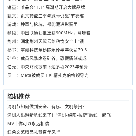
销量：唯品会11.11高潮期开启大牌品牌
凯文：凯文转型三季考减亏仍靠“节衣缩
游戏：种草与挖坑，都能藏进彩蛋里
频段：中国联通获批重耕900MHz，意味着
荆州：湖北荆州天翼云给粮食安全上“锁
秘书：掌阅科技董秘陈永倬半年获薪70.3
硅谷：裁员风暴席卷硅谷，恐慌情绪或成
亿元：中央财政提前下达多项2023年预算
员工：Meta被裁员工吐槽扎克伯格领导力
随机推荐
清明节如何做到安全、有序、文明祭扫？
深圳人出游新航线来了！“深圳-绵阳-拉萨”航线，起飞
MV｜你可以永远相信
红色文艺精品礼赞百年风华