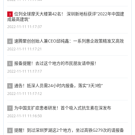
位列全球摩天大楼第42名！ 深圳新地标获评“2022年中国建
3
成最高建筑”
2022-11-11 11:17:37
速腾聚创创始人兼CEO邱纯鑫：一系列惠企政策精准又高效
4
2022-11-11 11:17:21
报备提醒！去过这个地方的市民朋友请申报！
5
2022-11-11 11:17:17
通告！抵深人员需24小时内报备，落实”3天3检“
6
2022-11-11 11:17:12
为中国支扩症患者研发！首个吸入式抗生素在深发布
7
2022-11-11 11:16:50
提醒！到过深圳罗湖这2个地方，坐过高铁G279次的请报备
8