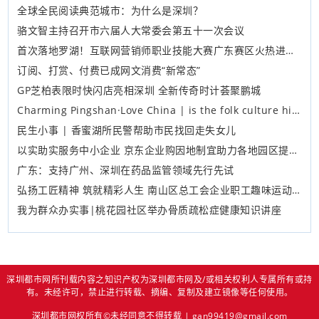
全球全民阅读典范城市：为什么是深圳？
骆文智主持召开市六届人大常委会第五十一次会议
首次落地罗湖！互联网营销师职业技能大赛广东赛区火热进行中
订阅、打赏、付费已成网文消费“新常态”
GP芝柏表限时快闪店亮相深圳 全新传奇时计荟聚鹏城
Charming Pingshan·Love China | is the folk culture hidden in creative crafts
民生小事 | 香蜜湖所民警帮助市民找回走失女儿
以实助实服务中小企业 京东企业购因地制宜助力各地园区提升“软实力”
广东：支持广州、深圳在药品监管领域先行先试
弘扬工匠精神 筑就精彩人生 南山区总工会企业职工趣味运动会在桃源街道圆满举行
我为群众办实事​|桃花园社区举办骨质疏松症健康知识讲座
深圳都市网所刊载内容之知识产权为深圳都市网及/或相关权利人专属所有或持
有。未经许可，禁止进行转载、摘编、复制及建立镜像等任何使用。
深圳都市网权所有©未经同意不得转载 | gan99419@gmail.com