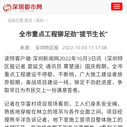
Toggl
naviga
当前位置:
首页
>
深圳
>
全市重点工程铆足劲“拔节生长”
来源： 深圳特区报 2022-10-03 11:17:08
读特客户端·深圳新闻网2022年10月3日讯（深圳特
区报记者 窦延文 通讯员 覃楚涵）国庆假期，全市
重点工程建设不停歇、不断档，广大施工建设者放
弃假期，奋战项目建设一线，铆足干劲赶进度，争
取早日为市民交上一份满意答卷。
记者在华富村项目现场看到，工人们身系安全绳，
熟练地穿梭在林立的塔吊与各作业面之间。项目经
理熊辛洋告诉记者，地下室施工是项目整体施工的