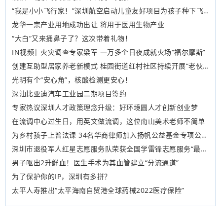
“我是小小飞行家！”深圳航空启动儿童友好项目为孩子种下飞行梦想
龙华一宗产业用地成功出让 将用于医用生物产业
“大白”又来捅鼻子了？这次带着礼物！
IN视频| 火灾调查专家梁军 一万多个日夜成就火场“福尔摩斯”
创建互助型居家养老新模式 桂园街道红村社区持续开展“老伙伴志愿行”社区互助活动
光明有个“安心角”，核酸检测更安心！
深汕比亚迪汽车工业园二期项目签约
专家热议深圳人才政策理念升级：好环境圆人才创新创业梦
在流调中心过生日，​用英文做流调，这位南山美术老师不简单
为乡村孩子上普法课 34名华商律师加入扬帆公益基金专项公益计划
深圳市退役军人红星志愿服务队荣获全国学雷锋志愿服务“最佳志愿服务组织”
男子呕出2升鲜血！医生手术为其血管建立“分流通道”
为了保护你的IP，深圳有多拼？
太平人寿推出“太平海南自贸港全球药械2022医疗保险”