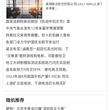
美国联合航空控股公司(UAL7 88%)上调了
本季度...
国家话剧院新创剧目《抗战中的文艺》首
中央气象台发布12年来最早寒潮预警
特斯拉又来跨界颠覆，但人形机器人落地
各部门全力守护国庆长假平安出行
留言有奖|诚邀您一起回忆高光时刻，了
“灾难类”题材游戏和电影，可能都怕卫
哈工大研制模拟测试系统助力问天实验舱
造车新势力9月交付PK：哪吒再次领跑，
2022年前8月我国手机产量9.9亿台 同比
上游矿企造电池、下游电池巨头频买矿
随机推荐
硬核！北京冬奥会闪耀“深圳民企元素”