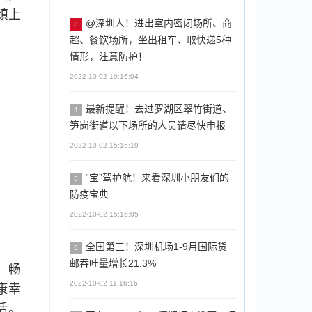
镇上
@深圳人！进出室内密闭场所、商
3
超、餐饮场所，坐出租车、取快递5种
情形，注意防护！
2022-10-02 19:16:04
最新提醒！去过罗湖区翠竹街道、
4
笋岗街道以下场所的人员请尽快申报
2022-10-02 15:16:19
“宝”驾护航！来看深圳小朋友们的
5
防疫宝典
2022-10-02 15:16:05
全国第三！深圳机场1-9月国际货
6
邮吞吐量增长21.3%
，畅
2022-10-02 11:16:16
康幸
活。