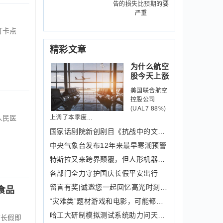
告的损失比预期的要
严重
打卡点
精彩文章
为什么航空
股今天上涨
美国联合航空
控股公司
(UAL7 88%)
人民医
上调了本季度...
国家话剧院新创剧目《抗战中的文艺》首
中央气象台发布12年来最早寒潮预警
特斯拉又来跨界颠覆，但人形机器人落地
各部门全力守护国庆长假平安出行
留言有奖|诚邀您一起回忆高光时刻，了
食品
“灾难类”题材游戏和电影，可能都怕卫
哈工大研制模拟测试系统助力问天实验舱
”长假即