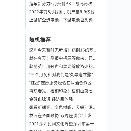
造车新势力9月交付PK：哪吒再次领跑，
2022年前8月我国手机产量9.9亿台 同比
上游矿企造电池、下游电池巨头频买矿
随机推荐
深圳今天暂时无新增！病例15的基因测序出来了
就在今天！晶报中招展等你来，已预约家长可有序前往
郭丽英：用歌声和舞姿绽放浴火的美丽
“三个月免租对我们是‘久旱逢甘露’”
“红星”志愿服务经验在深汕合作区“开花结果”
再现春光，梧桐印象！梧桐山第七届毛棉杜鹃花会影展开幕
金融血脉通 经济肌体强
想看蚯蚓洞、变色树蜥、犬蝠？深圳水保园假期开放时间定了
林洁在全国政协“双周座谈会”上发言 引导爱国爱港爱澳力量 做实现特区良政善治的积极推动者
2021深圳民间文化周暨深圳市第十五届客家文化节开幕