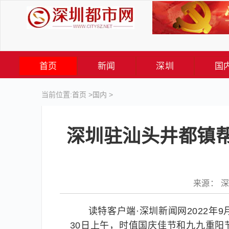
首页
新闻
深圳
国
当前位置:
首页
>
国内
>
深圳驻汕头井都镇帮
来源： 深圳
读特客户端·深圳新闻网2022年9
30日上午，时值国庆佳节和九九重