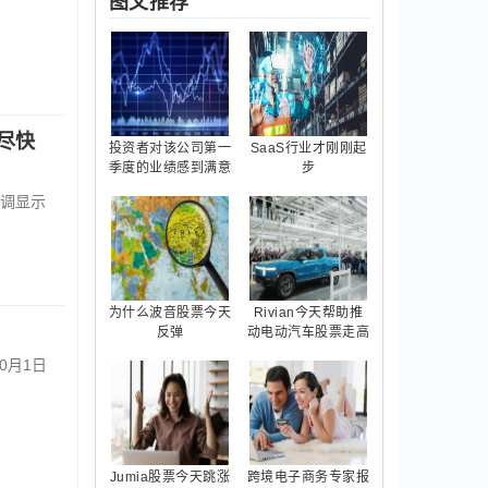
图文推荐
尽快
投资者对该公司第一
SaaS行业才刚刚起
季度的业绩感到满意
步
调显示
为什么波音股票今天
Rivian今天帮助推
反弹
动电动汽车股票走高
0月1日
Jumia股票今天跳涨
跨境电子商务专家报