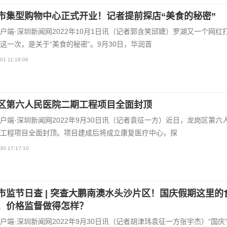
市集型购物中心正式开业！记者提前探店“美食的秘密”
户端·深圳新闻网2022年10月1日讯（记者郭含笑邱婕）罗湖又一个网红
这一次，是关于“美食的秘密”。9月30日，华润首
01 11:18:06
区第六人民医院二期工程项目全面封顶
户端·深圳新闻网2022年9月30日讯（记者袁征一方）近日，龙岗区第六
工程项目全面封顶。项目建成后将成立康复医疗中心，探
30 17:17:10
市监节日查 | 突查大鹏南澳水头沙片区！国庆假期这里的
、价格监督做得怎样？
户端·深圳新闻网2022年9月30日讯（记者胡津玮袁征一方张宇杰）“国庆