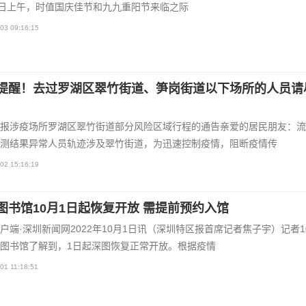
0日上午，时值国庆佳节和九九重阳节来临之际
03 09:16:15
提醒！去过罗湖区翠竹街道、笋岗街道以下场所的人员请
报涉疫场所罗湖区翠竹街道部分风险区域行程的通告亲爱的居民朋友：流
测结果异常人员轨迹涉及翠竹街道，为迅速控制疫情，阻断疫情传
02 15:16:19
图书馆10月1日起恢复开放 需提前预约入馆
户端·深圳新闻网2022年10月1日讯（深圳特区报首席记者焦子宇）记者1
图书馆了解到，1日起深图恢复正常开放。根据疫情
01 11:18:51