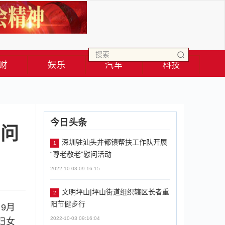
财
娱乐
汽车
科技
今日头条
慰问
深圳驻汕头井都镇帮扶工作队开展
1
“尊老敬老”慰问活动
2022-10-03 09:16:15
文明坪山|坪山街道组织辖区长者重
2
阳节健步行
9月
2022-10-03 09:16:04
妇女