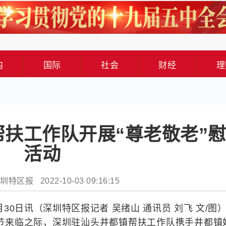
内
国际
社会
财经
理
扶工作队开展“尊老敬老”
活动
特区报 2022-10-03 09:16:15
月30日讯（深圳特区报记者 吴绪山 通讯员 刘飞 文/图）
阳节来临之际，深圳驻汕头井都镇帮扶工作队携手井都镇