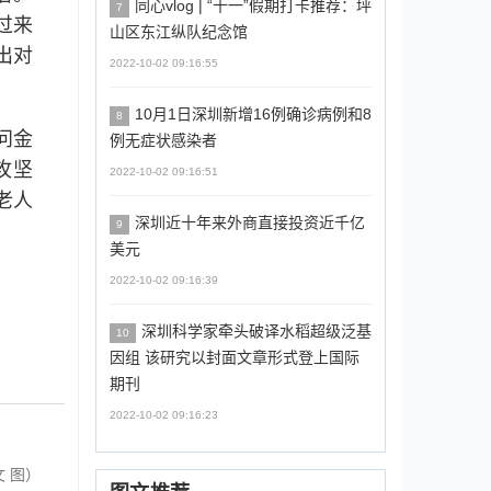
同心vlog | “十一”假期打卡推荐：坪
7
过来
山区东江纵队纪念馆
出对
2022-10-02 09:16:55
10月1日深圳新增16例确诊病例和8
8
问金
例无症状感染者
攻坚
2022-10-02 09:16:51
老人
深圳近十年来外商直接投资近千亿
9
美元
2022-10-02 09:16:39
深圳科学家牵头破译水稻超级泛基
10
因组 该研究以封面文章形式登上国际
期刊
2022-10-02 09:16:23
 图）