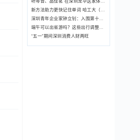
听琴音、品佳茗 在深圳龙华这家体验馆与茶来一场幽静邂逅
新方法助力更快记住单词 哈工大（深圳）本科生叶峻峣在国际顶级会议上发表论文
深圳青年企业家钟立钊：入围第十一届“中国青年创业奖”评选
端午可以出省游吗？这些出行调整要注意！
“五一”期间深圳消费人财两旺