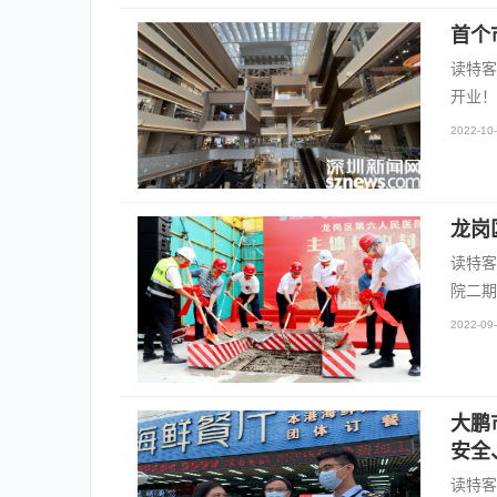
首个
读特客
开业！
2022-10-
龙岗
读特客
院二期
2022-09-
大鹏
安全
读特客