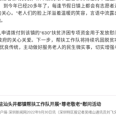
院，到今年已经20多年了，每逢节假日镇上都会有志愿者
的关心。”老人们的脸上洋溢着温暖的笑容，言语中流露
融。
申请拨付到该镇的“630”扶贫济困专项资金用于发放慰
政府的关心关爱。下一步，帮扶工作队将持续巩固脱贫
”优良传统，主动做好服务老人的民生微实事，切实增强
驻汕头井都镇帮扶工作队开展“尊老敬老”慰问活动
户端·深圳新闻网2022年9月30日讯（深圳特区报记者吴绪山通讯员刘飞文