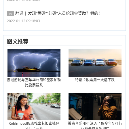
辟谣 | 发现“黄码”“红码”人员给现金奖励？假的！
10
2022-01-12 09:18:03
图文推荐
挪威游轮与嘉年华公司和皇家加勒
特斯拉股票周一大幅下跌
比股票暴跌
Robinhood距离推出其加密钱包
投资音乐NFT 深入了解今年NFT行
又近了一步
业领先的音乐NFT