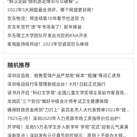
“醉汉走路”随机游走理论可以破解“三
2022年5大网盘最全测评，哪个网盘更好用?
京东物流：将连续第10年春节也送货 为
京东年货节“虎”年专场来了！新年焕装
华东理工大学团队开发出光控的RNA开关
家电股持续异动！2022年空调双巨头继续
随机推荐
深圳证监局：销售雪球产品严禁用“保本”“稳赚”等词汇诱导
深圳电动自行车管理新规出台！8月1日起正式施行
读书月开启 “科幻文学周”,全国儿童文学奖得主吴岩作客首场活动
龙岗区“三个到位”做好中级会计师考试卫生健康保障
确保财政资金用到“刀刃上” 逾百名市人大代表预审2022年“政府账本”
7825元/月！深圳2020年人力资源市场工资指导价位出炉！
开学啦！龙岗55万名学生步入新学年 学校“花式”迎新元气满满
深新早点丨深圳发布元旦春节防控提示：原则上不举办大规模聚集性会议活动