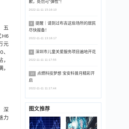
歉，处罚可“弹性”！
2022-11-11 15:16:10
提醒｜请到过布吉这些场所的居民
8
，五
尽快报备！
H6
2022-11-11 13:16:17
万元
0、
深圳市儿童关爱服务项目遍地开花
9
贴，
2022-11-11 11:17:55
满，
点燃科技梦想 宝安科普月精彩开
10
启
2022-11-11 11:17:44
图文推荐
，深
魅力