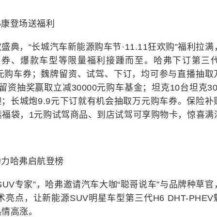
小康登场送福利
典，“长城汽车新能源购车节·11.11狂欢购”福利拉满
券、爆款车型等限量福利接踵而至。哈弗下订第三代
取万元购车券；魏牌留资、试驾、下订，均可参与直播抽取
留资抽奖赢取立减30000元购车基金；坦克10台坦克30
迎；长城炮9.9元下订就有机会抽取万元购车券。保险补
运福袋，1元购试驾商品、到店试驾可享购物卡，惊喜满
助力哈弗启航登榜
SUV专家”，哈弗邀请汽车大咖“聪哥说车”与品牌种草官
亮点，让新能源SUV明星车型第三代H6 DHT-PHEV
热情高涨。