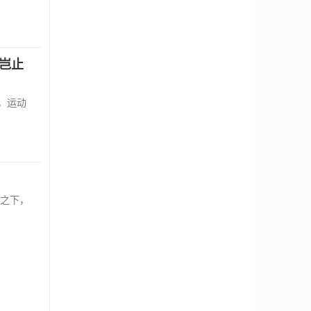
，岂止
，运动
之下，