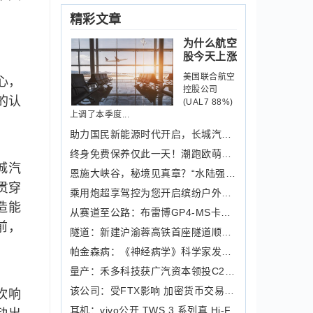
精彩文章
为什么航空
股今天上涨
美国联合航空
心，
控股公司
的认
(UAL7 88%)
上调了本季度...
助力国民新能源时代开启，长城汽车新能
终身免费保养仅此一天！潮跑欧萌达双十
城汽
恩施大峡谷，秘境见真章？“水陆强者”
贯穿
乘用炮超享驾控为您开启缤纷户外生活
造能
从赛道至公路：布雷博GP4-MS卡钳回归
前，
隧道：新建沪渝蓉高铁首座隧道顺利贯通
帕金森病：《神经病学》科学家发现肥胖
量产：禾多科技获广汽资本领投C2轮融资
该公司：受FTX影响 加密货币交易和借
吹响
耳机：vivo公开 TWS 3 系列真 Hi-F