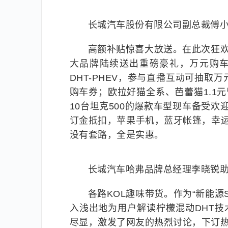
长城汽车股份有限公司副总裁傅
高额补贴惊喜大放送。在此次狂欢盛
大品牌陆续送出重磅豪礼，万元购车
DHT-PHEV，参与直播互动可抽
购车券；欧拉好猫全系、芭蕾猫1.1元
10台坦克500的爆款车型现车备受欢
订金抵扣，苹果手机，蓝牙帐篷，幸
没有套路，全是实惠。
长城汽车哈弗品牌总经理李晓锐
各路KOL趣味带货。作为“新能源
入浅出地为用户解读柠檬混动DHT技术
尽显，激发了网友的热烈讨论，下订