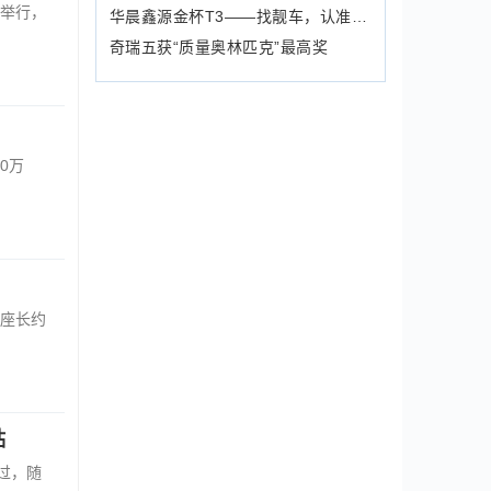
大举行，
华晨鑫源金杯T3——找靓车，认准多快好省就对了！
奇瑞五获“质量奥林匹克”最高奖
0万
座长约
贴
过，随