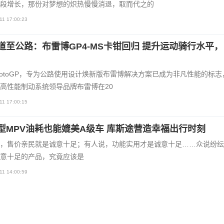
段增长，那份对梦想的炽热慢慢消退，取而代之的
11 17:00:23
道至公路：布雷博GP4-MS卡钳回归 提升运动骑行水平
otoGP，专为公路使用设计焕新版布雷博解决方案已成为非凡性能的标志
高性能制动系统领导品牌布雷博在20
11 17:00:15
型MPV油耗也能媲美A级车 库斯途营造幸福出行时刻
，售价亲民就是诚意十足；有人说，功能实用才是诚意十足……众说纷纭
意十足的产品，究竟应该是
11 14:00:59