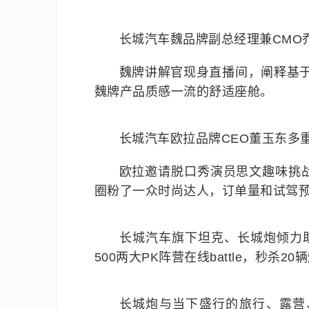
长城汽车魏品牌副总经理兼CMO
魏牌讲解官现身直播间，阐释基于
魏牌产品质感一流的舒适座舱。
长城汽车欧拉品牌CEO董玉东多
欧拉邀请脱口秀演员思文趣味挑
圈粉了一众时尚达人，订单量和试驾
长城汽车旗下坦克、长城炮倾力
500两大PK阵营在线battle，秒
长城炮与当下盛行的旅行、露营