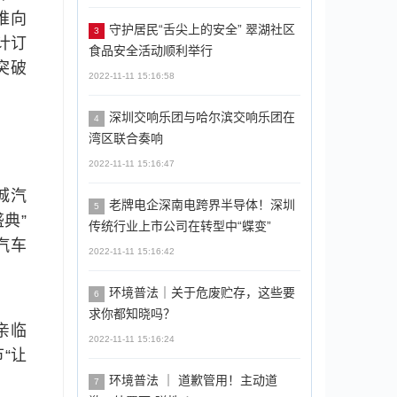
推向
守护居民“舌尖上的安全” 翠湖社区
3
计订
食品安全活动顺利举行
突破
2022-11-11 15:16:58
深圳交响乐团与哈尔滨交响乐团在
4
湾区联合奏响
2022-11-11 15:16:47
城汽
老牌电企深南电跨界半导体！深圳
5
典”
传统行业上市公司在转型中“蝶变”
汽车
2022-11-11 15:16:42
环境普法｜关于危废贮存，这些要
6
求你都知晓吗？
亲临
2022-11-11 15:16:24
“让
环境普法 ｜ 道歉管用！主动道
7