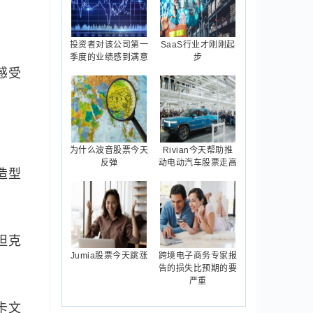
投资者对该公司第一
SaaS行业才刚刚起
季度的业绩感到满意
步
感受
为什么波音股票今天
Rivian今天帮助推
反弹
动电动汽车股票走高
造型
坦克
Jumia股票今天跳涨
跨境电子商务专家报
告的损失比预期的要
严重
卡文