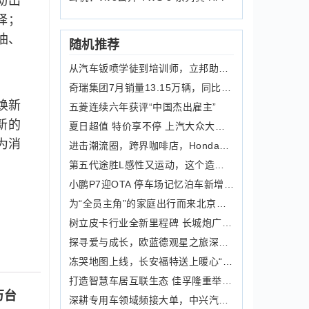
动出
择；
油、
随机推荐
从汽车钣喷学徒到培训师，立邦助力技能人才“华丽转身”
奇瑞集团7月销量13.15万辆，同比增长57.7%
焕新
五菱连续六年获评“中国杰出雇主”
新的
夏日超值 特价享不停 上汽大众大众品牌亮相“汽车嘉年华”
为消
进击潮流圈，跨界咖啡店，Honda实力演绎跨界魅力
第五代途胜L感性又运动，这个造型很吃香
小鹏P7迎OTA 停车场记忆泊车新增路线分享功能
为“全员主角”的家庭出行而来北京现代首款MPV库斯途官图发布
树立皮卡行业全新里程碑 长城炮广州车展完成重磅落子
探寻爱与成长，欧蓝德观星之旅深入甘南秘境！
冻哭地图上线，长安福特送上暖心“装备”
打造智慧车居互联生态 佳孚隆重举办新品发布暨品牌焕新发布会
万台
深耕专用车领域频接大单，中兴汽车二次创业蓄势腾飞