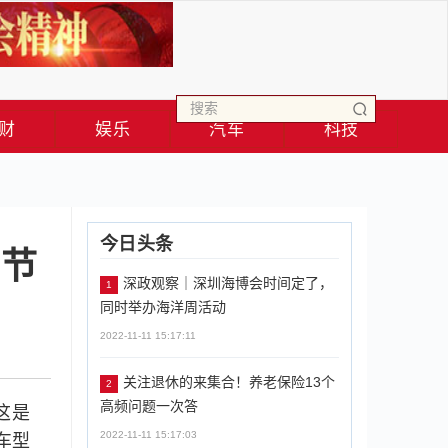
财
娱乐
汽车
科技
今日头条
车节
深政观察｜深圳海博会时间定了，
1
同时举办海洋周活动
2022-11-11 15:17:11
关注退休的来集合！养老保险13个
2
高频问题一次答
这是
2022-11-11 15:17:03
车型