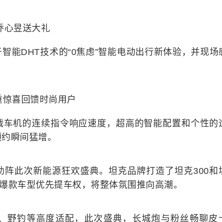
乔心昱送大礼
智能DHT技术的“0焦虑”智能电动出行新体验，并现场
重惊喜回馈时尚用户
战车机的连续指令响应速度，超高的智能配置和个性的
预约瞬间猛增。
助阵此次新能源狂欢盛典。坦克品牌打造了坦克300和
杀20辆爆款车型优先提车权，将整体氛围推向高潮。
、野钓等高度适配，此次盛典，长城炮与粉丝畅聊皮