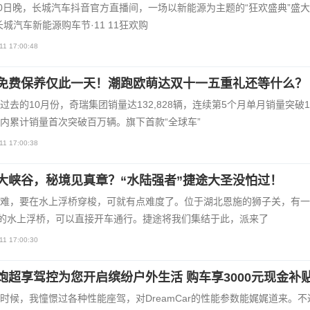
10日晚，长城汽车抖音官方直播间，一场以新能源为主题的“狂欢盛典”盛
长城汽车新能源购车节·11 11狂欢购
11 17:00:48
免费保养仅此一天！潮跑欧萌达双十一五重礼还等什么？
过去的10月份，奇瑞集团销量达132,828辆，连续第5个月单月销量突破1
内累计销量首次突破百万辆。旗下首款“全球车”
11 17:00:38
大峡谷，秘境见真章？“水陆强者”捷途大圣没怕过！
难，要在水上浮桥穿梭，可就有点难度了。位于湖北恩施的狮子关，有一
米的水上浮桥，可以直接开车通行。捷途将我们集结于此，派来了
11 17:00:30
炮超享驾控为您开启缤纷户外生活 购车享3000元现金补
时候，我憧憬过各种性能座驾，对DreamCar的性能参数能娓娓道来。不