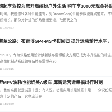
炮超享驾控为您开启缤纷户外生活 购车享3000元现金补
时候，我憧憬过各种性能座驾，对DreamCar的性能参数能娓娓道来。不
段增长，那份对梦想的炽热慢慢消退，取而代之的
11 17:00:23
道至公路：布雷博GP4-MS卡钳回归 提升运动骑行水平
otoGP，专为公路使用设计焕新版布雷博解决方案已成为非凡性能的标志
高性能制动系统领导品牌布雷博在20
11 17:00:15
型MPV油耗也能媲美A级车 库斯途营造幸福出行时刻
，售价亲民就是诚意十足；有人说，功能实用才是诚意十足……众说纷纭
意十足的产品，究竟应该是
11 14:00:59