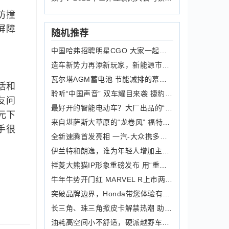
防撞
屏障
随机推荐
中国哈弗招聘明星CGO 大家一起来康康
造车新势力再添新玩家，新能源市场迎来“轻橙时代”
瓦尔塔AGM蓄电池 节能减排的幕后英雄
活和
聆听“中国声音” 双车耀目来袭 捷豹路虎中国以实力诠释新现代豪华主义
友问
最好开的智能电动车？大厂出品的“宝藏纯电轿车”智己L7
元下
来自堪萨斯大草原的“龙卷风” 福特Mustang Twister特别版背后的故事
手很
全新速腾首发亮相 一汽-大众携多款重磅车型亮相广州车展
伊兰特和朗逸，谁为年轻人增加主角光环
祥菱大熊猫IP形象重磅发布 用“重载可靠潮”弹奏创富之歌
牛年牛势开门红 MARVEL R上市两周订单达1267张
突破品牌边界，Honda带您体验有品有趣FUN生活
长三角、珠三角掀皮卡解禁热潮 助推皮卡乘用化高端化发展
油耗高空间小不舒适，硬派越野车的缺点，就让哈弗大狗来补全