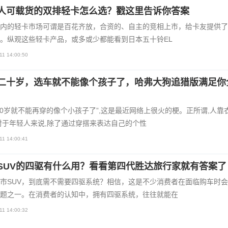
人可载货的双排轻卡怎么选？戳这里告诉你答案
内的轻卡市场可谓是百花齐放，合资的、自主的竞相上市，给卡友提供了
。纵观这些轻卡产品，或多或少都能看到日本五十铃EL
11 14:00:50
二十岁，选车就不能像个孩子了，哈弗大狗追猎版满足你
20岁就不能再穿的像个小孩子了”,这是最近网络上很火的梗。正所谓,人靠
对于年轻人来说,除了通过穿搭来表达自己的个性
11 14:00:41
SUV的四驱有什么用？看看第四代胜达旅行家就有答案了
市SUV，到底需不需要四驱系统？相信，这是不少消费者在面临购车时
题之一。在消费者的认知中，拥有四驱系统，往往就能在
11 14:00:32