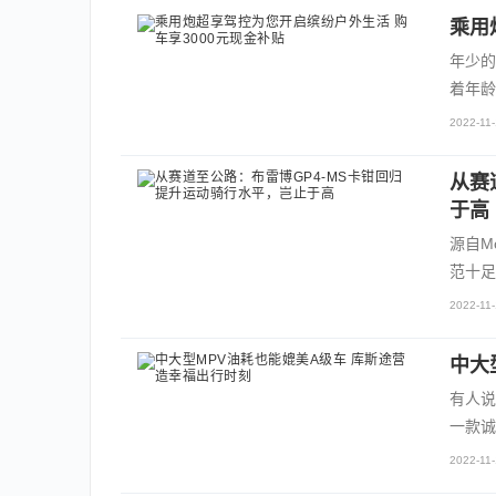
乘用
年少的
着年龄
2022-11-
从赛
于高
源自M
范十足
2022-11-
中大
有人说
一款诚
2022-11-