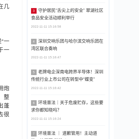
在几
守护居民“舌尖上的安全” 翠湖社区
3
食品安全活动顺利举行
2022-11-11 15:16:58
“一
深圳交响乐团与哈尔滨交响乐团在
4
湾区联合奏响
于一
2022-11-11 15:16:47
老牌电企深南电跨界半导体！深圳
5
传统行业上市公司在转型中“蝶变”
用炮
2022-11-11 15:16:42
，整
环境普法｜关于危废贮存，这些要
6
出蓬
求你都知晓吗？
去很
2022-11-11 15:16:24
环境普法 ｜ 道歉管用！主动道
7