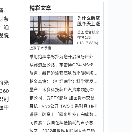
精彩文章
锁，
为什么航空
对条
股今天上涨
，通
美国联合航空
现脱
控股公司
(UAL7 88%)
上调了本季度...
乘用炮超享驾控为您开启缤纷户外生活
从赛道至公路：布雷博GP4-MS卡钳回归
隧道：新建沪渝蓉高铁首座隧道顺利贯通
帕金森病：《神经病学》科学家发现肥胖
的来
量产：禾多科技获广汽资本领投C2轮融资
60
该公司：受FTX影响 加密货币交易和借
识别
耳机：vivo公开 TWS 3 系列真 Hi-F
程中
遥感：融资丨「四象科技」完成数千万元
同位素：我国在超低损耗的声子极化激元
数字：2022年世界互联网大会乌镇峰会今