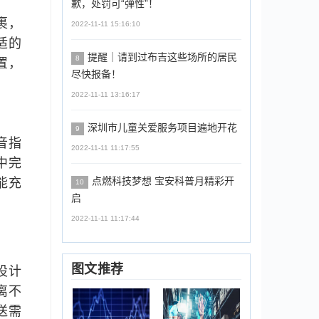
歉，处罚可“弹性”！
裹，
2022-11-11 15:16:10
适的
提醒｜请到过布吉这些场所的居民
8
置，
尽快报备！
2022-11-11 13:16:17
深圳市儿童关爱服务项目遍地开花
9
音指
2022-11-11 11:17:55
中完
点燃科技梦想 宝安科普月精彩开
能充
10
启
2022-11-11 11:17:44
图文推荐
设计
离不
送需