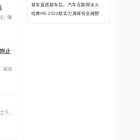
易车直道超车后，汽车互联网冰火两重天
贴
哈弗H9-2022款实力演绎安全越野SUV，守护安全出行路
过，随
，岂止
，运动
之下，