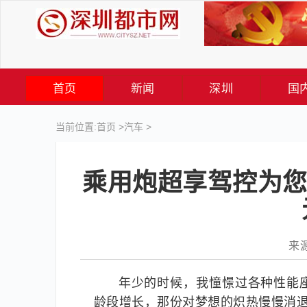
首页
新闻
深圳
国
当前位置:
首页
>
汽车
>
乘用炮超享驾控为您
来源
年少的时候，我憧憬过各种性能座驾
龄段增长，那份对梦想的炽热慢慢消退