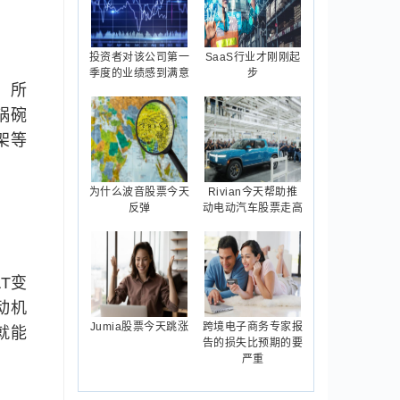
投资者对该公司第一
SaaS行业才刚刚起
季度的业绩感到满意
步
。所
锅碗
架等
为什么波音股票今天
Rivian今天帮助推
反弹
动电动汽车股票走高
T变
动机
Jumia股票今天跳涨
跨境电子商务专家报
就能
告的损失比预期的要
严重