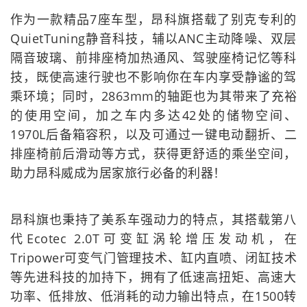
作为一款精品7座车型，昂科旗搭载了别克专利的
QuietTuning静音科技，辅以ANC主动降噪、双层
隔音玻璃、前排座椅加热通风、驾驶座椅记忆等科
技，既使高速行驶也不影响你在车内享受静谧的驾
乘环境；同时，2863mm的轴距也为其带来了充裕
的使用空间，加之车内多达42处的储物空间、
1970L后备箱容积，以及可通过一键电动翻折、二
排座椅前后滑动等方式，获得更舒适的乘坐空间，
助力昂科威成为居家旅行必备的利器！
昂科旗也秉持了美系车强动力的特点，其搭载第八
代Ecotec 2.0T可变缸涡轮增压发动机，在
Tripower可变气门管理技术、缸内直喷、闭缸技术
等先进科技的加持下，拥有了低速高扭矩、高速大
功率、低排放、低消耗的动力输出特点，在1500转