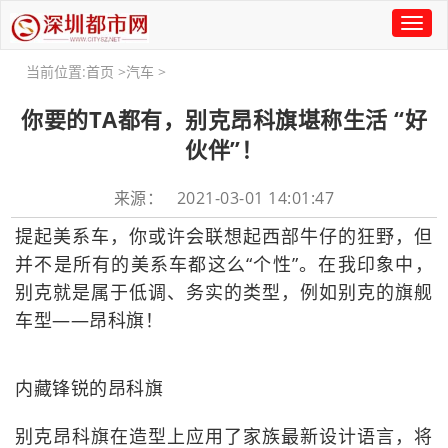
Toggl
naviga
当前位置:
首页
>
汽车
>
你要的TA都有，别克昂科旗堪称生活 “好
伙伴”！
来源： 2021-03-01 14:01:47
提起美系车，你或许会联想起西部牛仔的狂野，但
并不是所有的美系车都这么“个性”。在我印象中，
别克就是属于低调、务实的类型，例如别克的旗舰
车型——昂科旗！
内藏锋锐的昂科旗
别克昂科旗在造型上应用了家族最新设计语言，将