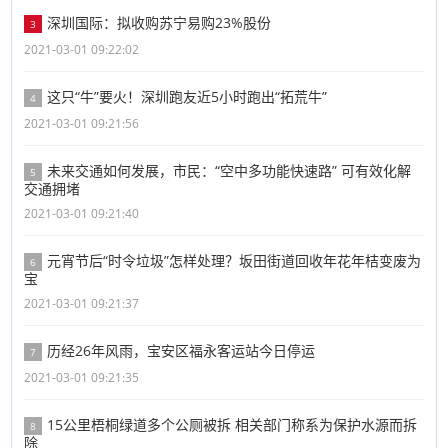
深圳国际：拟收购苏宁易购23%股份
3
2021-03-01 09:22:02
这只“牛”要火！深圳跑友近5小时跑出“拓荒牛”
4
2021-03-01 09:21:56
未来交通如何发展，市民：“空中多功能快速路” 可有效化解
5
交通拥堵
2021-03-01 09:21:40
元宵节后“时令垃圾”怎样处理？坂田街道回收年花年桔变废为
6
宝
2021-03-01 09:21:37
历经26年风雨，宝安区福永客运站今日停运
7
2021-03-01 09:21:35
15公里梧桐绿道多个公厕被拆 相关部门称系为保护水源而拆
8
除