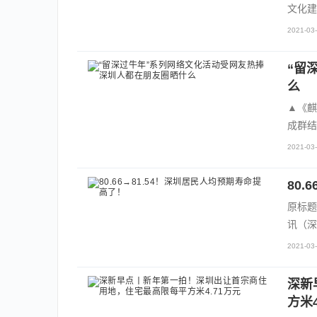
文化建
2021-03-
“留
么
▲《麒
成群结
2021-03-
80
原标题
讯（深
2021-03-
深新
方米4