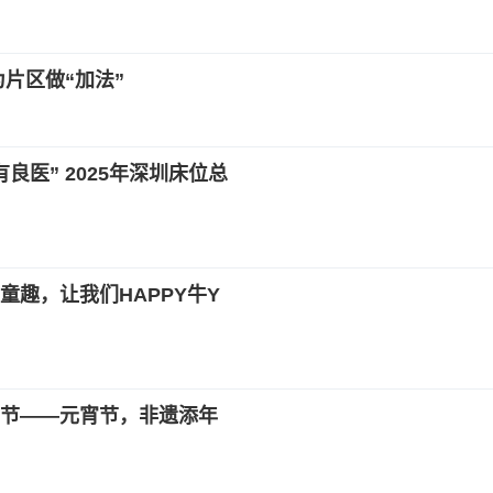
片区做“加法”
良医” 2025年深圳床位总
趣，让我们HAPPY牛Y
节——元宵节，非遗添年