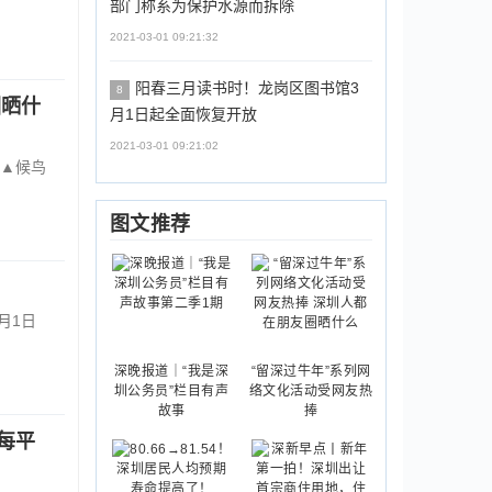
部门称系为保护水源而拆除
2021-03-01 09:21:32
阳春三月读书时！龙岗区图书馆3
8
圈晒什
月1日起全面恢复开放
2021-03-01 09:21:02
▲候鸟
图文推荐
月1日
深晚报道｜“我是深
“留深过牛年”系列网
圳公务员”栏目有声
络文化活动受网友热
故事
捧
每平