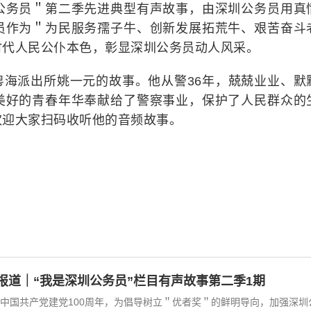
公务员＂第二季先进典型有声故事，由深圳公务员用真
员作为＂为民服务孺子牛、创新发展拓荒牛、艰苦奋斗
时代人民公仆本色，彰显深圳公务员动人风采。
粤海派出所姚一元的故事。他从警36年，兢兢业业、默
美好的青春年华奉献给了警察事业，保护了人民群众的
欢迎大家扫码收听他的音频故事。
报道｜“我是深圳公务员”栏目有声故事第二季1期
中国共产党建党100周年，为倡导树立＂优者奖＂的鲜明导向，加强深圳