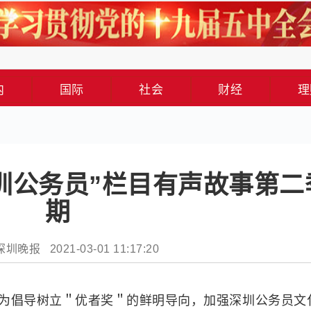
内
国际
社会
财经
理
圳公务员”栏目有声故事第二
期
圳晚报 2021-03-01 11:17:20
，为倡导树立＂优者奖＂的鲜明导向，加强深圳公务员文