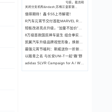
亏损，裁员和
关闭分支机构&ndash;苏格兰皇家银...
值得期待！鑫卡S5上市解密！
R汽车元宵节交付首批MARVEL R，创造新
短板改进亮点升级，“加量不加价”的全
8万级首款国民神车诞生 组合拳实力爆表
凯翼汽车升级品牌视觉形象，焕新全新专
最强元宵节福利：斯威送你一折新车要不
以踏青之名 与长安UNI-T一起“趣”野
adidas SLVR Campaign for A / W推出足球明星Kak？