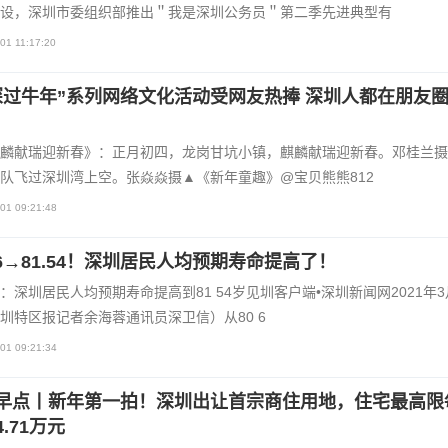
设，深圳市委组织部推出＂我是深圳公务员＂第二季先进典型有
01 11:17:20
深过牛年”系列网络文化活动受网友热捧 深圳人都在朋友
麟献瑞迎新春》：正月初四，龙岗甘坑小镇，麒麟献瑞迎新春。邓桂兰摄
队飞过深圳湾上空。张焱焱摄▲《新年童趣》@宝贝熊熊812
01 09:21:48
.66→81.54！深圳居民人均预期寿命提高了！
：深圳居民人均预期寿命提高到81 54岁见圳客户端•深圳新闻网2021年3
圳特区报记者余海蓉通讯员深卫信）从80 6
01 09:21:34
早点丨新年第一拍！深圳出让首宗商住用地，住宅最高限
.71万元