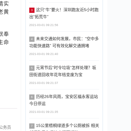
情实
这只“牛”要火！深圳跑友近5小时跑
3
老黄
出“拓荒牛”
2021-03-01 09:21:56
默奉
未来交通如何发展，市民：“空中多
4
生命
功能快速路” 可有效化解交通拥堵
2021-03-01 09:21:40
元宵节后“时令垃圾”怎样处理？坂
5
田街道回收年花年桔变废为宝
2021-03-01 09:21:37
历经26年风雨，宝安区福永客运站
6
今日停运
2021-03-01 09:21:35
15公里梧桐绿道多个公厕被拆 相关
7
公务员