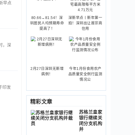
新早点
80.66→81.54！深
深新早点丨新年第一
圳居民人均预期寿命
拍！深圳出让首宗商
提高了！
住用
时，深
2月27日深圳无新增
今年1月份食用农产
病例！
品质量安全例行监测
情况公
于印发
精彩文章
苏格兰皇家
银行继续关
闭分支机构
并