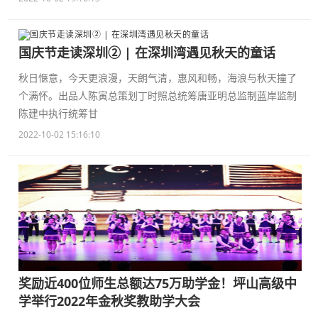
国庆节走读深圳② | 在深圳湾遇见秋天的童话
秋日惬意，今天更浪漫，天朗气清，惠风和畅，海浪与秋天撞了
个满怀。出品人陈寅总策划丁时照总统筹唐亚明总监制蓝岸监制
陈建中执行统筹甘
2022-10-02 15:16:10
奖励近400位师生总额达75万助学金！坪山高级中
学举行2022年金秋奖教助学大会