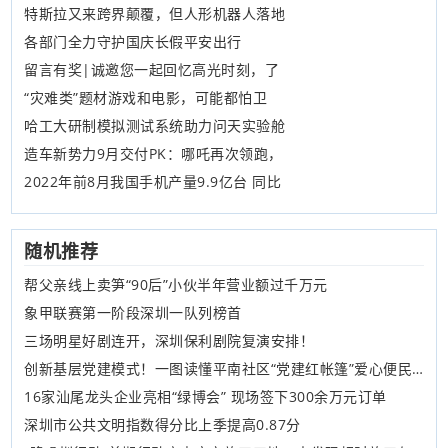
特斯拉又来跨界颠覆，但人形机器人落地
各部门全力守护国庆长假平安出行
留言有奖|诚邀您一起回忆高光时刻，了
“灾难类”题材游戏和电影，可能都怕卫
哈工大研制模拟测试系统助力问天实验舱
造车新势力9月交付PK：哪吒再次领跑，
2022年前8月我国手机产量9.9亿台 同比
随机推荐
帮父亲线上卖笋“90后”小伙半年营业额过千万元
象甲联赛第一阶段深圳一队列榜首
三场明星好剧连开，深圳保利剧院复演安排！
创新基层党建模式！一图读懂平南社区“党建红帐篷”爱心便民服务集市
16家汕尾龙头企业亮相“绿博会” 现场签下300余万元订单
深圳市公共文明指数得分比上季提高0.87分