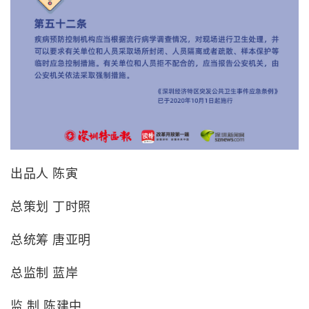
出品人 陈寅
总策划 丁时照
总统筹 唐亚明
总监制 蓝岸
监 制 陈建中