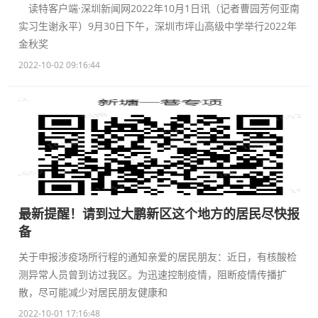
读特客户端·深圳新闻网2022年10月1日讯（记者曹园芳何亚南
实习生谢永平）9月30日下午，深圳市坪山高级中学举行2022年
金秋奖
2022-10-02 09:16:44
最新提醒！请到过大鹏新区这个地方的居民尽快报
备
关于申报涉疫场所行程的通知亲爱的居民朋友：近日，有核酸检
测异常人员曾到访过我区。为迅速控制疫情，阻断疫情传播扩
散，尽可能减少对居民朋友健康和
2022-10-01 17:16:48