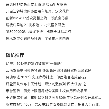
东风风神皓极正式上市 新增满配车型售
开启江铃域虎的多面用车场景，定义花样
创新BMW i7首次亮相上海，领航宝马集
滑板底盘纳入“技术池”，北汽蓝谷释放
第300000辆小蚂蚁下线！成就全球精品纯
技术发展引领产品升级！宇通推出国内首
随机推荐
辽宁：10处电诈窝点被警方“一锅端”
​云南发布寒潮黄色预警 多条高速部分路段实施交通管制
莫迪承诺2070年实现净零排放，印度能否达成目标？
拜登团队公布十天计划：经济刺激位列“四大任务”之一
惠誉警告：债务上限僵局或令美国主权信用评级承压
王毅出席中国—东盟建立对话关系30周年纪念研讨会开幕式，提出五点倡议
货拉拉被罚40万！曾发生23岁女孩跳窗身亡，投资人：行业门槛不高