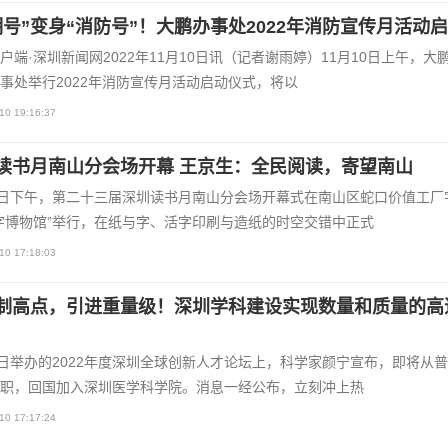
明号”变身“消防号”！大鹏办事处2022年消防宣传月活动
户端·深圳新闻网2022年11月10日讯（记者谢雨婷）11月10日上午，大
事处举行2022年消防宣传月活动启动仪式，将以
10 19:16:37
读书月南山分会场开幕 王京生：全民阅读，寄望南山
9日下午，第二十三届深圳读书月南山分会场开幕式在南山区蛇口价值工厂
字博物馆”举行，在纸与字、活字印刷与造纸的时空交错中正式
10 17:18:03
制高点，引进重量级！深圳学科建设实现数量和质量的高
1日举办的2022年度深圳全球创新人才论坛上，科学家颜宁宣布，即将从
职，回国加入深圳医学科学院。消息一经公布，立刻冲上热
10 17:17:24