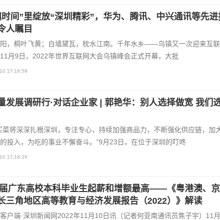
镇时间”里绽放“深圳精彩”，华为、腾讯、中兴通讯等先进
令人瞩目
阳，桐叶飞黄；白墙黛瓦，枕水江南。千年水乡——乌镇又一次迎来互联
11月9日，2022年世界互联网大会乌镇峰会正式开幕，大批
10 17:16:59
量发展调研行·对话企业家 | 郭艳华：别人选择做宽 我们
买菜将深深扎根深圳，专注专心，持续加强商品力，不断强化供应链，加
的投入，为吃的事业不懈奋斗。”9月23日，在位于深圳的叮咚
10 17:16:29
21届广东高校本科毕业生起薪和增额最高——《粤港澳、
长三角地区高等教育与经济发展报告（2022）》解读
户端·深圳新闻网2022年11月10日讯（记者何亚南通讯员焦子宇）11月