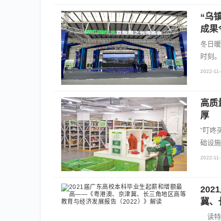
“乌
成果
冬日暖
时刻。
2022-11-
高质
厚
“叮咚
础设施
2022-11-
20
冀、
读特客