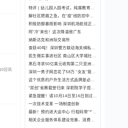
特评 | 幼儿园入园考试，纯属教育迷思下的“甩锅”行为
解社区燃眉之急，在“疫”线防控中展现巾帼担当！
积极防御暴雨影响 深圳机场航班正常率95.5％
阿“冷”来也！这次降温很广东
纳斯达克和洲际交易所
查获40吨！深圳警方联动海关缉私，一夜连查两宗海上走私冻品案
民生微实事进社区 南山区大学城社区举办“趣玩·体验·创造”编程课堂活动
黑石寻求50亿美元收购第二只亚洲收购基金
10日讯
深圳一男子网恋花了58万 “女友”竟是男儿郎
这个优质的户外生活方式品牌是必须拥有的库存原因有三点
“双创”省赛载誉归来 深职院学子揽得9金
紧急提醒！请10月14日至16日到过宝安区新安街道这些场所的居民朋友立即报备
一次技术变革 一场制度创新
最新！预约进大运中心 行程码带“*”号需出示48小时核酸阴性报告
相关企业服务体系建设完善、消费质量水平高 深圳文旅发展获国办“点赞”