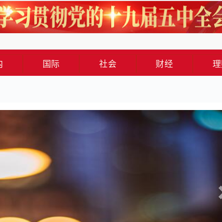
内
国际
社会
财经
理