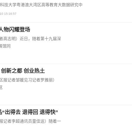
科技大学粤港澳大湾区高等教育大数据研究中
10 15:16:57
心人物闪耀登场
报记者高志明）近日，随着第十九届深
展馆同
创新之都 创业热土
圳特区报记者邹媛见习记者罗雅丽）
这
“出得去 退得回 退得快”
圳晚报记者李超通讯员童佳运）随着一