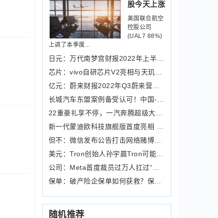
股今天上涨
美国联合航空
控股公司
(UAL7 88%)
上调了本季度...
日元：万代南梦宫财报2022年上半财年万
芯片：vivo自研芯片V2亮相与天玑9200实
亿元：蔚来财报2022年Q3蔚来营收130亿
长城汽车东盟案例备受认可！中国-东盟
22重豪礼享不停，一汽奔腾超级大牌日开
新一代蒙迪欧科技旗舰版首度亮相 开启
但不：微信发布公告打击网络赌博类违法
美元：Tron创始人孙宇晨Tron可能准备向
公司：Meta首度裁员过万人扛过“寒冬”
保单：破产险企保单如何获救？保险保障
随机推荐