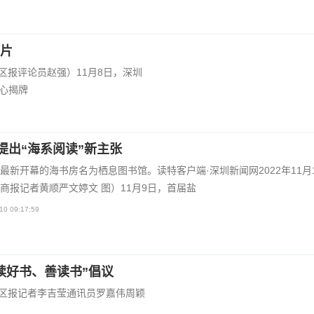
名片
特区报评论员赵强）11月8日，深圳
心揭牌
提出“海系阅读”新主张
最新开幕的海书房名为栖息图书馆。读特客户端·深圳新闻网2022年11月
商报记者黄顺严文婷文 图）11月9日，首届盐
10 09:17:59
读好书、善读书”倡议
圳特区报记者李吉莹通讯员罗嘉伟周颖