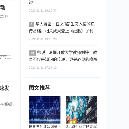
边”
启动
2022-11-11 19:16:37
鹏新区
华大解密一丘之“貉”生态入侵的遗
9
传基础，相关成果登上《细胞》子刊
2022-11-11 19:16:23
师说 | 深圳开放大学教师刘婷：教
10
字有主
育不仅是知识的传递，更是心灵的唤醒
2022-11-11 17:17:10
图文推荐
速发
普林斯顿
投资者对该公司第一
SaaS行业才刚刚起