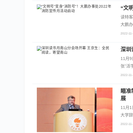
“文
读特客
大鹏办
2022-11-
深圳
11月
张“活
2022-11-
瞄准
展
11月
大学辞
2022-11-