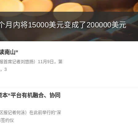
懈！大鹏新区卫生监督所开展集中隔离场
读南山”
商报首席记者刘悠扬）11月9日，第
，3
资本”平台有机融合、协同
特区报记者何泳）在此前举行的“深
体签约仪