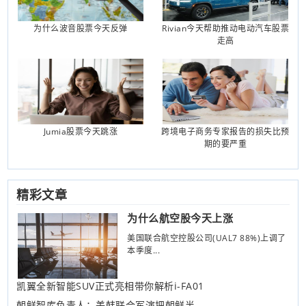
为什么波音股票今天反弹
Rivian今天帮助推动电动汽车股票
走高
Jumia股票今天跳涨
跨境电子商务专家报告的损失比预
期的要严重
精彩文章
为什么航空股今天上涨
美国联合航空控股公司(UAL7 88%)上调了
本季度...
凯翼全新智能SUV正式亮相带你解析i-FA01
朝鲜智库负责人：美韩联合军演把朝鲜半