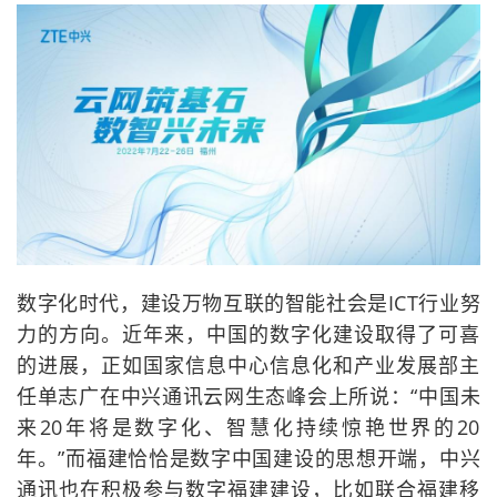
数字化时代，建设万物互联的智能社会是ICT行业努
力的方向。近年来，中国的数字化建设取得了可喜
的进展，正如国家信息中心信息化和产业发展部主
任单志广在中兴通讯云网生态峰会上所说：“中国未
来20年将是数字化、智慧化持续惊艳世界的20
年。”而福建恰恰是数字中国建设的思想开端，中兴
通讯也在积极参与数字福建建设，比如联合福建移