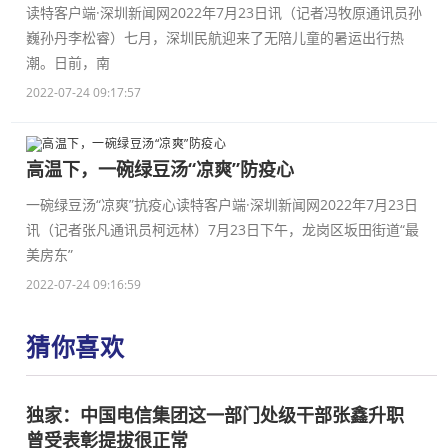
读特客户端·深圳新闻网2022年7月23日讯（记者冯牧原通讯员孙
巍孙丹李松睿）七月，深圳民航迎来了无陪儿童的暑运出行热
潮。日前，南
2022-07-24 09:17:57
高温下，一碗绿豆汤“凉爽”防疫心
一碗绿豆汤“凉爽”抗疫心读特客户端·深圳新闻网2022年7月23日
讯（记者张凡通讯员柯远林）7月23日下午，龙岗区坂田街道“最
美房东”
2022-07-24 09:16:59
猜你喜欢
独家：中国电信集团这一部门处级干部张鑫升职
曾受表彰提拔很正常