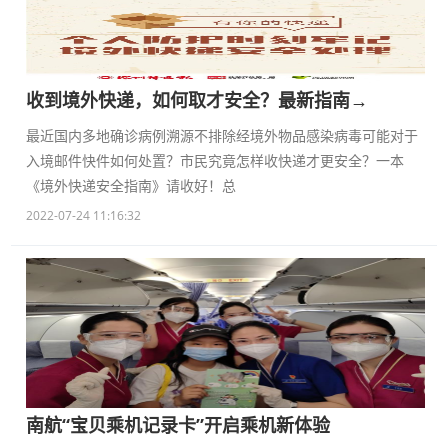
收到境外快递，如何取才安全？最新指南→
最近国内多地确诊病例溯源不排除经境外物品感染病毒可能对于
入境邮件快件如何处置？市民究竟怎样收快递才更安全？一本
《境外快递安全指南》请收好！总
2022-07-24 11:16:32
南航“宝贝乘机记录卡”开启乘机新体验