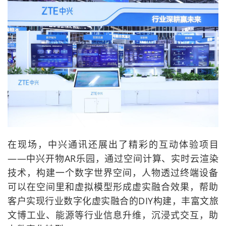
在现场，中兴通讯还展出了精彩的互动体验项目
——中兴开物AR乐园，通过空间计算、实时云渲染
技术，构建一个数字世界空间，人物透过终端设备
可以在空间里和虚拟模型形成虚实融合效果，帮助
客户实现行业数字化虚实融合的DIY构建，丰富文旅
文博工业、能源等行业信息升维，沉浸式交互，助