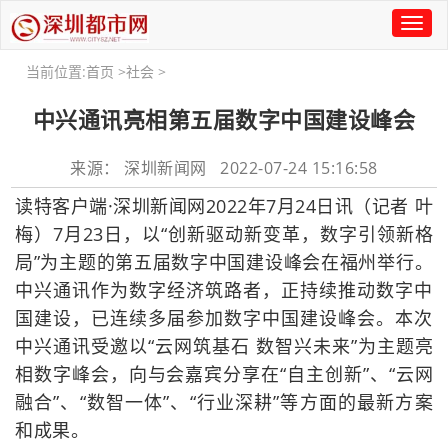
Toggl
naviga
当前位置:
首页
>
社会
>
中兴通讯亮相第五届数字中国建设峰会
来源： 深圳新闻网 2022-07-24 15:16:58
读特客户端·深圳新闻网2022年7月24日讯（记者 叶
梅）7月23日，以“创新驱动新变革，数字引领新格
局”为主题的第五届数字中国建设峰会在福州举行。
中兴通讯作为数字经济筑路者，正持续推动数字中
国建设，已连续多届参加数字中国建设峰会。本次
中兴通讯受邀以“云网筑基石 数智兴未来”为主题亮
相数字峰会，向与会嘉宾分享在“自主创新”、“云网
融合”、“数智一体”、“行业深耕”等方面的最新方案
和成果。