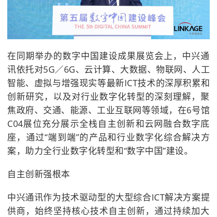
在同期举办的数字中国建设成果展览会上，中兴通
讯依托对5G／6G、云计算、大数据、物联网、人工
智能、虚拟与增强现实等最新ICT技术的深厚积累和
创新研究，以及对行业数字化转型的深刻理解，聚
焦政府、交通、能源、工业互联网等领域，在6号馆
C04展位充分展示全栈自主创新和云网融合数字底
座，通过“端到端”的产品和行业数字化综合解决方
案，助力全行业数字化转型和“数字中国”建设。
自主创新强根本
中兴通讯作为技术驱动型的大型综合ICT解决方案提
供商，始终坚持核心技术自主创新，通过持续加大