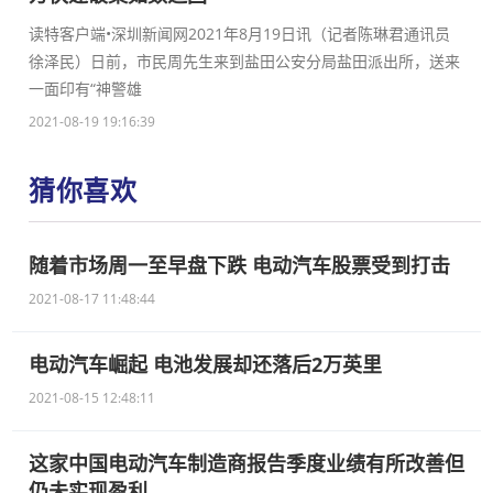
读特客户端•深圳新闻网2021年8月19日讯（记者陈琳君通讯员
徐泽民）日前，市民周先生来到盐田公安分局盐田派出所，送来
一面印有“神警雄
2021-08-19 19:16:39
猜你喜欢
随着市场周一至早盘下跌 电动汽车股票受到打击
2021-08-17 11:48:44
电动汽车崛起 电池发展却还落后2万英里
2021-08-15 12:48:11
这家中国电动汽车制造商报告季度业绩有所改善但
仍未实现盈利