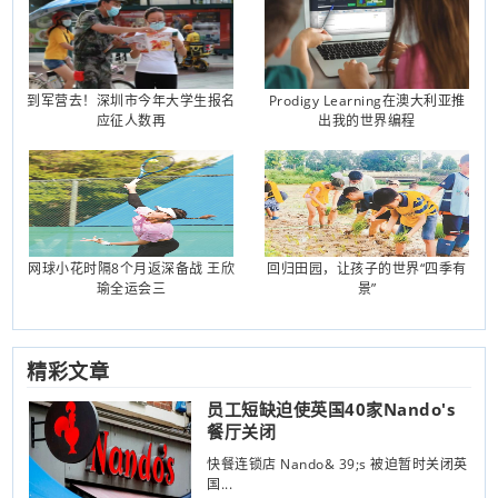
到军营去！深圳市今年大学生报名
Prodigy Learning在澳大利亚推
应征人数再
出我的世界编程
网球小花时隔8个月返深备战 王欣
回归田园，让孩子的世界“四季有
瑜全运会三
景”
精彩文章
员工短缺迫使英国40家Nando's
餐厅关闭
快餐连锁店 Nando& 39;s 被迫暂时关闭英
国...