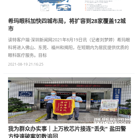
希玛眼科加快四城布局，将扩容到28家覆盖12城
市
读特客户端·深圳新闻网2021年8月19日讯（记者刘梦婷）希玛眼
科将进入佛山、东莞、福州和揭阳，在短期内为居民提供优质的
眼科医疗服务。目标
2021-08-19 21:16:25
我为群众办实事｜上万枚芯片接连"丢失" 盐田警
方快速破案如数追回