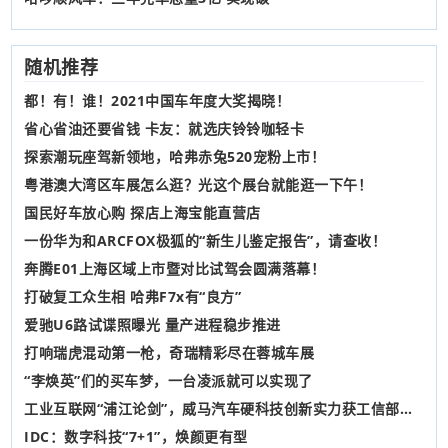
随机推荐
都！有！谁！2021中国车年度大奖揭晓！
省心省油还要省钱 卡友：就选庆铃铃咖轻卡
探索潮玩座驾新领地，哈弗赤兔520宠粉上市！
粤港澳大湾区车展怎么逛？光这个展台就能逛一下午！
国民好车放心购 探店上海宝能直营店
一份华为和ARCFOX极狐的“新生儿鉴定报告”，请查收！
奔腾E01上海区域上市暨对比试驾会圆满落幕！
打破复工众生相 哈弗F7x有“良方”
爱驰U6路试谍照曝光 量产进程稳步推进
打响瑞虎混动第一枪，奇瑞精彩尽在蓉城车展
“李焕英”们的买车梦，一台凌派就可以实现了
工业互联网“浦江论剑”，威马汽车硬科技创新实力获工信部、市经信委认可
IDC：数字科技“7+1”，焕颜更有型