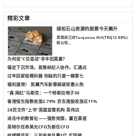
精彩文章
绿松石山资源的股票今天飙升
发现自己对Turquoise Hill(TRQ12 88%)
和公司...
为何说“C位混动”非丰田莫属？
锚定下沉市场，首推经纪人协作，汇通达
过年回家吸睛利器 你缺的只是一辆第七
福利速领！ 凯翼汽车新春超级钜惠火热
“真·网红”马斯克：一个特斯拉哨子30
香港恒生指数收涨2.79% 京东港股收涨近11%
28页文件“上书”英国监管机构 英伟达
进击中的数智化——强势突围，赢在渠道
英特尔任命美光CFO为新任CFO
哈啰顺风车：三年完单总量3亿 实现碳