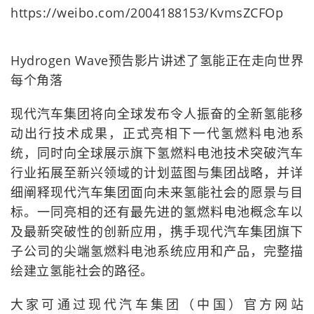
https://weibo.com/2004188153/KvmsZCFOp
Hydrogen Wave预告影片讲述了氢能正在走向世界
每个角落
现代汽车集团将向全球发布令人振奋的全新氢能移
动出行技术成果，正式亮相下一代氢燃料电池系
统，同时向全球展示旗下氢燃料电池技术突破汽车
行业拓展至新兴领域的计划蓝图与集团战略，并详
细阐释现代汽车集团面向未来氢能社会的愿景与目
标。一同亮相的还有最先进的氢燃料电池概念车以
及最新突破性的创新应用，携手现代汽车集团旗下
子公司的尖端氢燃料电池系统应用和产品，完整描
绘建立氢能社会的路径。
大家可通过现代汽车集团（中国）官方网站