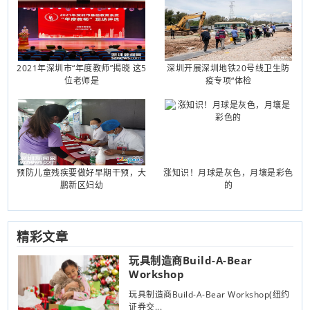
2021年深圳市“年度教师”揭晓 这5
深圳开展深圳地铁20号线卫生防
位老师是
疫专项“体检
预防儿童残疾要做好早期干预，大
涨知识！月球是灰色，月壤是彩色
鹏新区妇幼
的
精彩文章
玩具制造商Build-A-Bear
Workshop
玩具制造商Build-A-Bear Workshop(纽约
证券交...