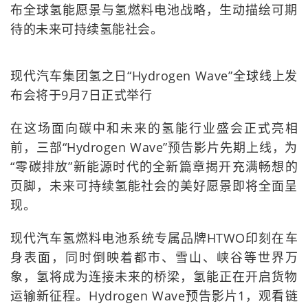
布全球氢能愿景与氢燃料电池战略，生动描绘可期
待的未来可持续氢能社会。
现代汽车集团氢之日“Hydrogen Wave”全球线上发
布会将于9月7日正式举行
在这场面向碳中和未来的氢能行业盛会正式亮相
前，三部“Hydrogen Wave”预告影片先期上线，为
“零碳排放”新能源时代的全新篇章揭开充满畅想的
页脚，未来可持续氢能社会的美好愿景即将全面呈
现。
现代汽车氢燃料电池系统专属品牌HTWO印刻在车
身表面，同时倒映着都市、雪山、峡谷等世界万
象，氢将成为连接未来的桥梁，氢能正在开启货物
运输新征程。Hydrogen Wave预告影片1，观看链