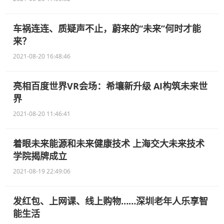
车祸连连、质疑声不止，蔚来的“未来”何时才能
来？
2021-08-20 16:48:46
亮相百度世界VR会场：希壤新升级 AI构筑未来世
界
2021-08-20 11:46:41
着眼未来能源和未来健康技术 上海交大未来技术
学院揭牌成立
2021-08-19 22:49:06
发红包、上网课、线上购物……深圳老年人乐享智
能生活