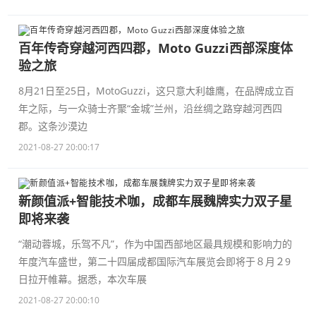
百年传奇穿越河西四郡，Moto Guzzi西部深度体
验之旅
8月21日至25日，MotoGuzzi，这只意大利雄鹰，在品牌成立百
年之际，与一众骑士齐聚“金城”兰州，沿丝绸之路穿越河西四
郡。这条沙漠边
2021-08-27 20:00:17
新颜值派+智能技术咖，成都车展魏牌实力双子星
即将来袭
“潮动蓉城，乐驾不凡”，作为中国西部地区最具规模和影响力的
年度汽车盛世，第二十四届成都国际汽车展览会即将于８月２9
日拉开帷幕。据悉，本次车展
2021-08-27 20:00:10