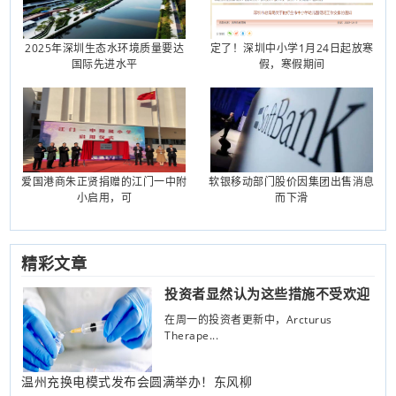
2025年深圳生态水环境质量要达
定了！深圳中小学1月24日起放寒
国际先进水平
假，寒假期间
爱国港商朱正贤捐赠的江门一中附
软银移动部门股价因集团出售消息
小启用，可
而下滑
精彩文章
投资者显然认为这些措施不受欢迎
在周一的投资​​者更新中，Arcturus
Therape...
温州充换电模式发布会圆满举办！东风柳