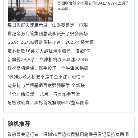
美国联合航空控股公司(UAL7 88%)上调了
本季度...
每日优鲜失速启示录：生鲜零售是一门艰
世纪金源商管集团总裁李赟开了很多商场
GSA：2G/3G频谱重耕加速，2025年将大幅
宏碁新款16英寸大屏轻薄本曝光：搭载R7
新旗舰Z9火了：尼康相机收入暴涨22.4%
红杉高瓴经纬，联手投了一个牛津80后硕
“佩列沙茨大桥要不是中企承建，恐怕不
迪桑特与兰博基尼再度强强联手 全新联
「价」给浪漫 | 八月，与Jeep®有情
与极致较真，黑标首发旗舰MG7整车图曝
随机推荐
致敬最美逆行者！深圳90后边检民警用笔墨丹青记录抗疫瞬间