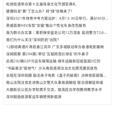
松岗街道举办第十五届母亲文化节颁奖典礼
健康码变“黄”了怎么办？转“绿”攻略来了！
深圳2021年体育中考方案出炉：4月13-30日举行，满分50分！
荣威首款HEV车型“龙猫”推出个性化车身改色服务
我为群众办实事｜离职保安盗走公司12万现金 盐田警方72小时破案
我们为什么关注“深圳奶奶”出院？
12部经典港片再现香江风华 广东多城联动举办香港电影展映
深网观察 第294期|牵住“互联网竞价排名”的牛鼻子
启用292辆GSP冷运车保障运输 顺丰运输新冠疫苗超3亿剂
“书画普法”接地气！沙头角街道用法治文化擦亮惠民底色
全程在深圳拍摄 励志亲子电影《盒子的秘密》点映收获超强口碑
南山法院法官走进南山交警大队事故调解组 联合调解促和谐
大鹏新区公民办学校携手交流，提高民办学校教师教学水平
深圳鼓励旅游客运车辆使用新能源