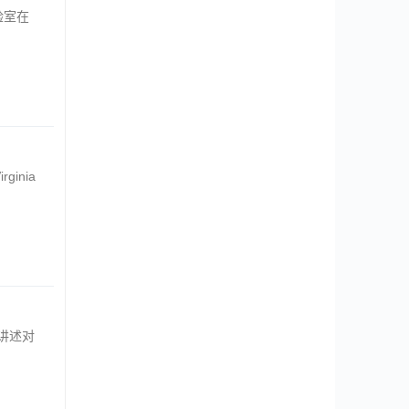
验室在
inia
讲述对