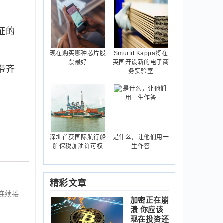
证的
现在购买哪种芯片股
Smurfit Kappa将在
票最好
英国开设新的电子商
带齐
务实验室
深圳首获国际航行船
是什么，让他们用一
舶保税加油许可权
生作答
精彩文章
连续接
加密正在崩
溃 你应该
现在投资还