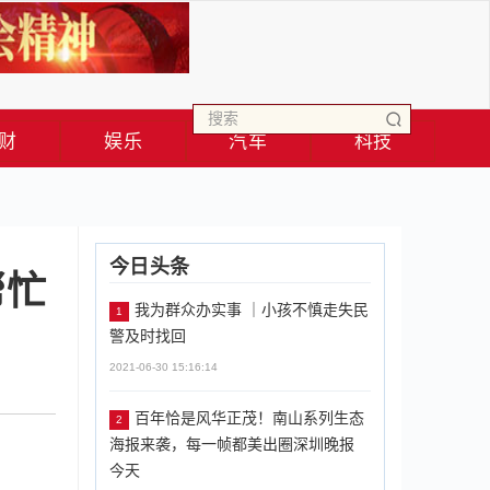
财
娱乐
汽车
科技
今日头条
帮忙
我为群众办实事 ｜小孩不慎走失民
1
警及时找回
2021-06-30 15:16:14
百年恰是风华正茂！南山系列生态
2
海报来袭，每一帧都美出圈深圳晚报
今天