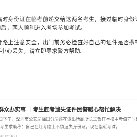
临时身份证在临考前递交给这两名考生，接过临时身份
随后，两人顺利进入考场参加考试。
考路上注意安全，出门前务必检查好自己的证件是否携
不小心丢失，请立即寻求警方帮助。
群众办实事 ｜考生赶考遗失证件民警暖心帮忙解决
8日下午，深圳市公安局福田分局莲花派出所副所长王哲在学校中考值守时
考生求助称：自己在赶考路上不慎遗失身份证，现在临近考试，
30 15:16:21