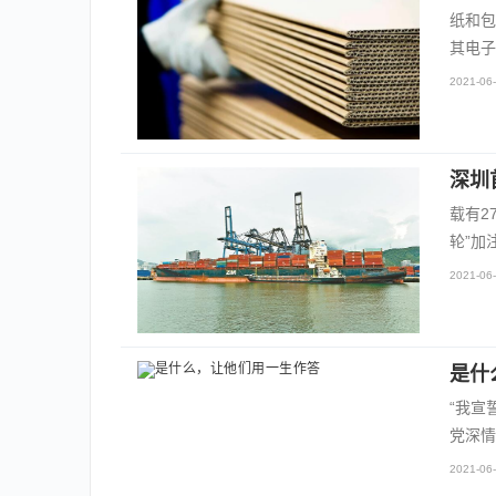
纸和包
其电子
2021-06-
深圳
载有2
轮”加
2021-06-
是什
“我宣
党深情
2021-06-