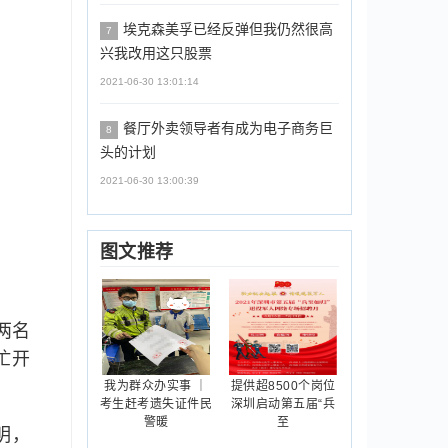
埃克森美孚已经反弹但我仍然很高
7
兴我改用这只股票
2021-06-30 13:01:14
餐厅外卖领导者有成为电子商务巨
8
头的计划
2021-06-30 13:00:39
图文推荐
两名
忙开
我为群众办实事 ｜
提供超8500个岗位
考生赶考遗失证件民
深圳启动第五届“兵
警暖
至
明，