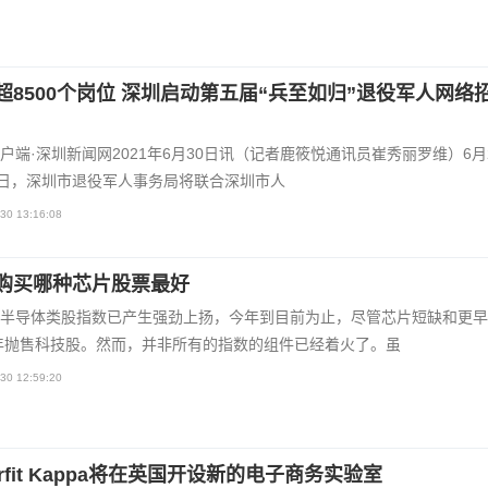
超8500个岗位 深圳启动第五届“兵至如归”退役军人网络
户端·深圳新闻网2021年6月30日讯（记者鹿筱悦通讯员崔秀丽罗维）6月
8日，深圳市退役军人事务局将联合深圳市人
30 13:16:08
购买哪种芯片股票最好
半导体类股指数已产生强劲上扬，今年到目前为止，尽管芯片短缺和更早
1年抛售科技股。然而，并非所有的指数的组件已经着火了。虽
30 12:59:20
rfit Kappa将在英国开设新的电子商务实验室