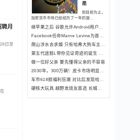
是
到目前为止，
加密货币市场已经经历了一年的旋...
招聘月
继苹果之后 谷歌允许Android用户选择
Facebook任命Marne Levine为首任首席商务官
28日至
爬山涉水去求婚 只有哈弗大狗车主敢这
第五代途胜L带你见证奇迹的诞生 现代
做一位好父亲 要先懂得父亲的不容易
2030年，300万辆！皮卡市场明显扩容，
车市618掀福利狂潮 对比后发现哈弗这
硬核大玩具 越野发烧友首选 长城火炮
在