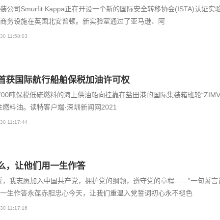
装公司Smurfit Kappa正在开设一个新的国际安全转移协会(ISTA)认证实
商务设施在英国北安普顿。新实验室通过了亚马逊、阿
30 11:58:03
首获国际航行船舶保税加油许可权
700吨保税低硫燃料的海上供油船向挂靠在盐田港的国际集装箱班轮“ZIMVirg
注燃料油。读特客户端·深圳新闻网2021
30 11:17:44
么，让他们用一生作答
誓，我志愿加入中国共产党，拥护党的纲领，遵守党的章程……”一句誓言
一生作答永葆赤胆忠心今天，让我们重温入党誓词初心永不褪色
30 11:17:16