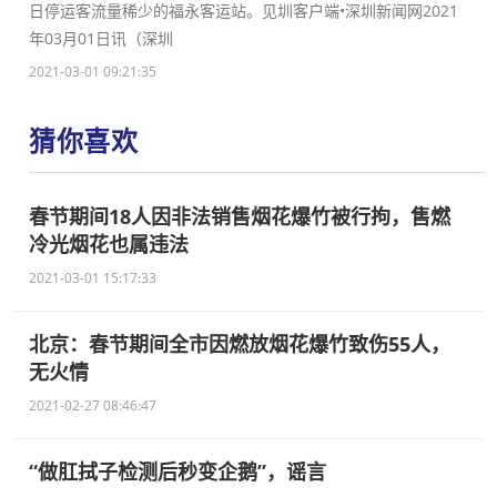
日停运客流量稀少的福永客运站。见圳客户端•深圳新闻网2021
年03月01日讯（深圳
2021-03-01 09:21:35
猜你喜欢
春节期间18人因非法销售烟花爆竹被行拘，售燃
冷光烟花也属违法
2021-03-01 15:17:33
北京：春节期间全市因燃放烟花爆竹致伤55人，
无火情
2021-02-27 08:46:47
“做肛拭子检测后秒变企鹅”，谣言