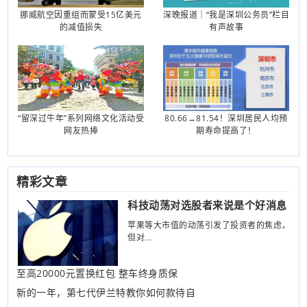
挪威航空因重组而蒙受15亿美元
深晚报道｜“我是深圳公务员”栏目
的减值损失
有声故事
“留深过牛年”系列网络文化活动受
80.66→81.54！深圳居民人均预
网友热捧
期寿命提高了！
精彩文章
科技动荡对选股者来说是个好消息
苹果等大市值的动荡引发了投资者的焦虑，
但对...
至高20000元置换红包 整车终身质保
新的一年，第七代伊兰特教你如何款待自