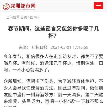
Toggl
naviga
当前位置:
首页
>
国内
>
春节期间，这些谣言又忽悠你多喝了几
杯？
来源： 科技日报 2021-03-01 17:16:59
今年春节，相信很多人在走亲访友时，都免不了要
喝几杯。有时候，酒逢知己千杯少，情到深处一口
闷，一不小心就喝多了。
众所周知，酒喝多了伤身，为了减轻身体负担，不
少人会寻找快速解酒方法。因此过年期间，微信朋
友圈中盛传一则解酒妙方：前一天喝多，第二天醒
来难受、头晕乏力，再喝一小杯“透”一下就不那么