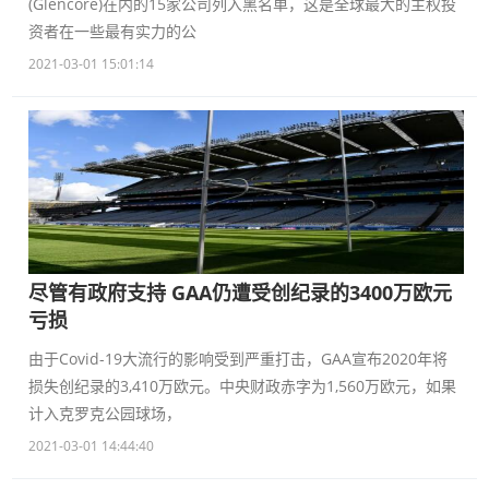
(Glencore)在内的15家公司列入黑名单，这是全球最大的主权投
资者在一些最有实力的公
2021-03-01 15:01:14
尽管有政府支持 GAA仍遭受创纪录的3400万欧元
亏损
由于Covid-19大流行的影响受到严重打击，GAA宣布2020年将
损失创纪录的3,410万欧元。中央财政赤字为1,560万欧元，如果
计入克罗克公园球场，
2021-03-01 14:44:40