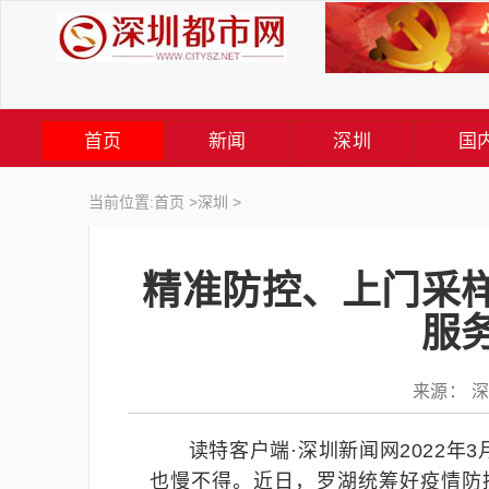
首页
新闻
深圳
国
当前位置:
首页
>
深圳
>
精准防控、上门采
服
来源： 深圳
读特客户端·深圳新闻网2022年
也慢不得。近日，罗湖统筹好疫情防