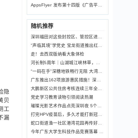
AppsFlyer 发布第十四版《广告平台综
随机推荐
深圳福田对这些封控区、管控区进行调整
“声临其境”学党史 宝龙街道推出红色经典配音秀活动
走！去西双版纳看大象体检
河长制5周年｜山湖城江峡林草，肇庆端州江滨堤景福段碧道打造出别样风情
“一码在手”深穗地铁畅行无阻 大湾区交通一体化进一步加速
广东推出162项旅游惠民措施！深圳人可享受这些福利
大鹏新区公共住房考核连续三年全市第一，配租率最高达96％
险隐
党史学习教育读物引领阅读热潮
黄贝
璀璨光影艺术作品点亮深圳夜 5个区20个地点都可打卡
测工
打完HPV疫苗后，多久才能打新冠疫苗？其它疫苗呢？
不漏
蛇口街道渔一社区港湾花园再传好消息 又一楼栋加装电梯竣工启用
今年广东大学生科技作品竞赛落幕 参赛作品3636件156件作品获特等奖