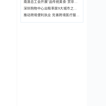
南澳总工会开展“品传统美食·赏非遗文化”本土食品制作学习体验活动
深圳购物中心出租率居9大城市之首 33家购物中心今年开业
推动跨境便利执业 完善跨境医疗服务 又有两项深圳经验获全国推广