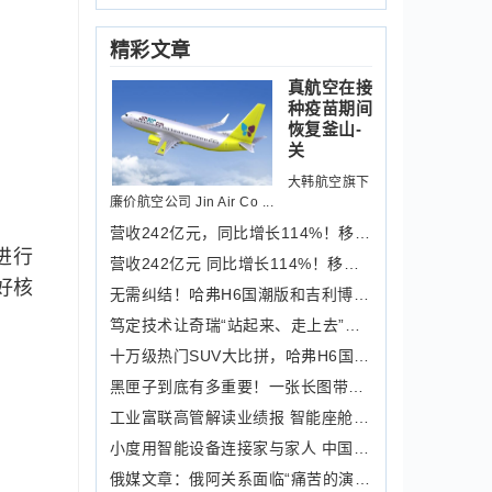
精彩文章
真航空在接
种疫苗期间
恢复釜山-
关
大韩航空旗下
廉价航空公司 Jin Air Co ...
营收242亿元，同比增长114%！移动云202
进行
营收242亿元 同比增长114%！移动云202
好核
无需纠结！哈弗H6国潮版和吉利博越X还
笃定技术让奇瑞“站起来、走上去”——
十万级热门SUV大比拼，哈弗H6国潮版价
黑匣子到底有多重要！一张长图带你看懂
工业富联高管解读业绩报 智能座舱等产
小度用智能设备连接家与家人 中国邮政
俄媒文章：俄阿关系面临“痛苦的演进”