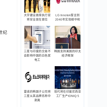
大宇建设首席执行官
LG Innotek誓言到
将安全放在首位
2040年实现碳中和
世纪
三星与印度的交易不
韩国支持美国的印太
会影响中国的白色家
经济框架
电工
雷诺的韩国子公司将
现代将在印度尼西亚
三星从其品牌名称中
工厂生产IONIQ 5
剥离