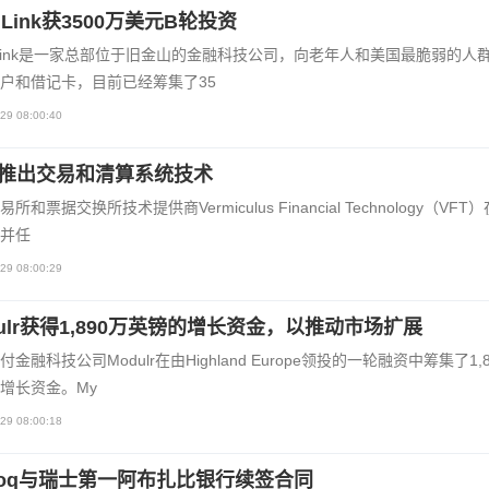
e Link获3500万美元B轮投资
e Link是一家总部位于旧金山的金融科技公司，向老年人和美国最脆弱的人
户和借记卡，目前已经筹集了35
29 08:00:40
粉推出交易和清算系统技术
所和票据交换所技术提供商Vermiculus Financial Technology（VFT
并任
29 08:00:29
dulr获得1,890万英镑的增长资金，以推动市场扩展
金融科技公司Modulr在由Highland Europe领投的一轮融资中筹集了1,
增长资金。My
29 08:00:18
aloq与瑞士第一阿布扎比银行续签合同