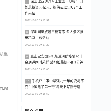
深汕比亚迪汽车工业园一期投产 计
7
划总投资50亿元，提供超过1.8万个工
作岗位
2022-10-08 09:17:31
深圳国庆旅游平稳有序 各大景区推
8
出精彩主题活动
2022-10-08 09:17:22
审核后，
直击宝安国际机场返深防疫情况 十
9
余通道同时采样 落地检最快不到1分钟
2022-10-08 09:17:08
手机店主眼中华强北十年的变与不
10
变 “中国电子第一街”每天书写新奇迹
ATM管
2022-10-08 09:16:59