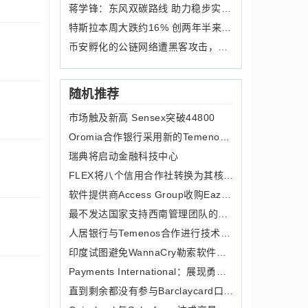
蒋学锋：东风双碳路线 助力稳步实现碳
特斯拉本周大跌约16% 创两年半来最差
币安孵化的公链网络遭黑客攻击，涉及资
随机推荐
市场触及新高 Sensex突破44800
Oromia合作银行采用新的Temenos T24核心银行系统
瑞典将启动金融科技中心
FLEX将八个信用合作社转换为其核心处理技术
软件提供商Access Group收购Eazy Collect
最不发达国家支持西南管理团队的增长雄心
人居银行与Temenos合作进行技术改造
印度试图避免WannaCry勒索软件引起ATM撕裂
Payments International：展现勇气放弃当前收入
直到剩余都没有参与Barclaycard口袋结帐