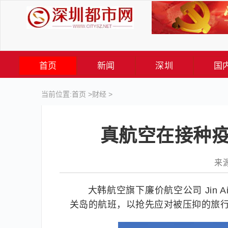
首页
新闻
深圳
国
当前位置:
首页
>
财经
>
真航空在接种疫
来源
大韩航空旗下廉价航空公司 Jin 
关岛的航班，以抢先应对被压抑的旅