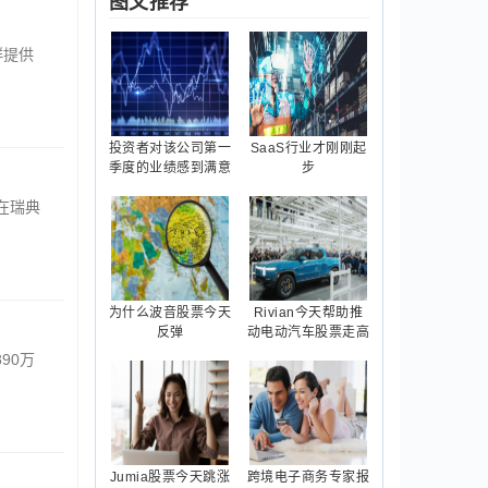
图文推荐
群提供
投资者对该公司第一
SaaS行业才刚刚起
季度的业绩感到满意
步
）在瑞典
为什么波音股票今天
Rivian今天帮助推
反弹
动电动汽车股票走高
890万
Jumia股票今天跳涨
跨境电子商务专家报