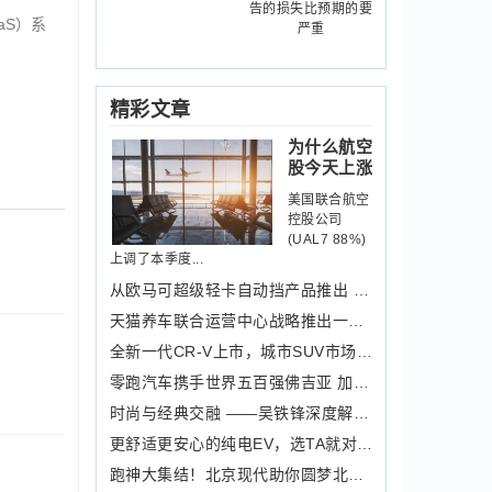
告的损失比预期的要
aS）系
严重
精彩文章
为什么航空
股今天上涨
美国联合航空
控股公司
(UAL7 88%)
上调了本季度...
从欧马可超级轻卡自动挡产品推出 看清
天猫养车联合运营中心战略推出一周年，
全新一代CR-V上市，城市SUV市场再迎价
零跑汽车携手世界五百强佛吉亚 加速布
时尚与经典交融 ——吴铁锋深度解读华
更舒适更安心的纯电EV，选TA就对了！
跑神大集结！北京现代助你圆梦北马！