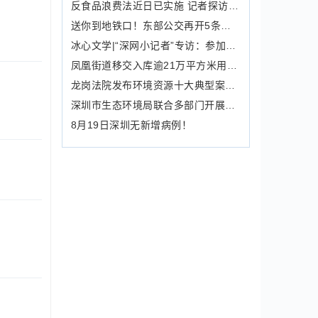
反食品浪费法近日已实施 记者探访深圳市民“光盘”情况
送你到地铁口！东部公交再开5条便民公交线路
冰心文学|“深网小记者”专访：参加冰心文学盛典让我对生活充满热情
凤凰街道移交入库逾21万平方米用地 13号线车辆段建设提速
龙岗法院发布环境资源十大典型案例 涉及餐饮油烟、电梯噪音等
深圳市生态环境局联合多部门开展首次油品快检执法 4台机械出现硫超标
8月19日深圳无新增病例！