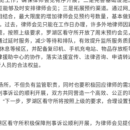
见工作，确保律师会见有序开展；二是完善基础设施
保证能够及时安排律师会见；三是拓展预约渠道。通过网
相结合，最大限度的增加律师会见预约号数量，基本做
间。过去，律师会见只能在工作日办理，许多外地律师因
题，按照上级要求，罗湖区看守所开放了周末预约会见
通过延时服务，减少等待和排队，有效提升监所服务质
置休息等候区，并配备复印机、手机充电站、物品存放柜
律援助中心的协作，落实法援宣传、法律咨询、申请转
管人员的合法权益。
押场所，不但负有监管职责，同时也要积极回应律师的需
刑事诉讼的顺利开展，双方共同营造一个高效、公正的
，“下一步，罗湖区看守所将按照上级的要求，合理设置
罗湖区看守所积极保障刑事诉讼顺利开展，为律师会见提