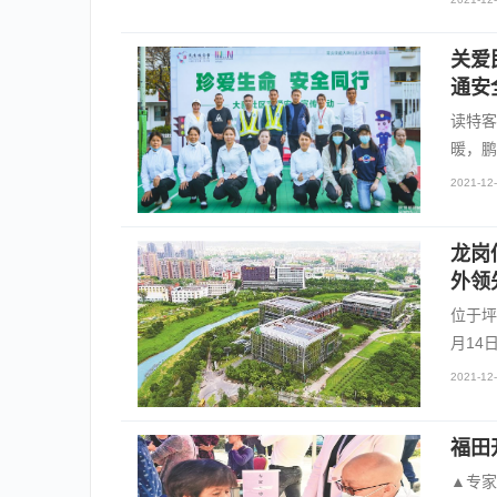
关爱
通安
读特客
暖，鹏
2021-12-
龙岗
外领
位于坪
月14
2021-12-
福田
▲专家