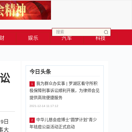
财
娱乐
汽车
科技
今日头条
诉讼
我为群众办实事 | 罗湖区看守所积
1
极保障刑事诉讼顺利开展，为律师会见
提供高效便捷服务
2021-12-14 11:17:12
中华儿慈会痘博士“圆梦计划”青少
2
9日
年祛痘公益活动正式启动
事大