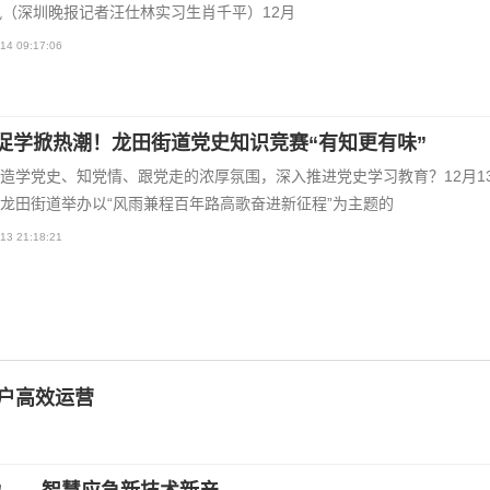
讯（深圳晚报记者汪仕林实习生肖千平）12月
14 09:17:06
促学掀热潮！龙田街道党史知识竞赛“有知更有味”
造学党史、知党情、跟党走的浓厚氛围，深入推进党史学习教育？12月1
龙田街道举办以“风雨兼程百年路高歌奋进新征程”为主题的
13 21:18:21
用户高效运营