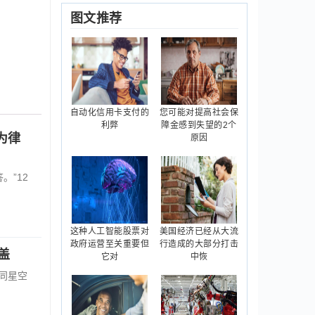
图文推荐
自动化信用卡支付的
您可能对提高社会保
利弊
障金感到失望的2个
为律
原因
”12
这种人工智能股票对
美国经济已经从大流
政府运营至关重要但
行造成的大部分打击
盖
它对
中恢
同星空