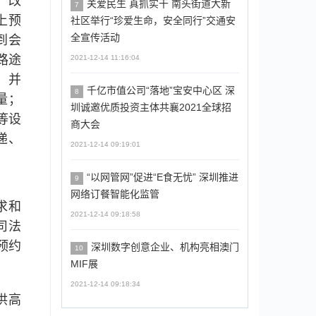
。改
关爱民生 真抓实干 南头街道大新
7
上预
社区举行“珍爱生命，安全同行”交通安
全宣传活动
到会
路途
2021-12-14 11:16:04
，并
千亿市值公司“落地”宝安中心区 深
8
量；
圳诚邀优质投资主体共襄2021全球招
等设
商大会
递、
2021-12-14 09:19:01
“以网管网”促进“E食无忧” 深圳推进
9
网络订餐智能化监管
求和
2021-12-14 09:18:58
司法
预约
深圳数字创意企业、机构亮相澳门
10
MIF展
2021-12-14 09:18:34
供高