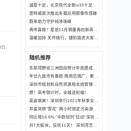
诚意十足，北京现代全新ix35十足配置别
思特威首次推出车载应用图像传感器
蔚来助力守护纯净珠峰
再传喜报！星途11月销量再创新高，同比
温暖加持 关怀随行，捷豹路虎大客户巡
3日，
随机推荐
东部郊野径三洲田段预计年底建成开放 多名志愿者参与工作
年廿九我市有暴雨 降雨范围广、累计雨量大
深圳市规划和自然资源局龙岗管理局关于机荷高速改扩建水荷立交次高压燃气迁改工程位于基本生态控制线内建设的公示
燃！高考倒计时，全城送祝福！
英姿飒爽！深圳举行2021年秋季女兵入伍欢送大会
井盖突喷“雪花” 两小时锁定污染源
同比增16.6% “中欧班列”拉动“深圳制造”走向世界
共7大板块，狂欢11天！ 深圳湾艺穗节开幕