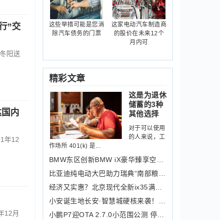
这些举措可能是您消
这家电动汽车制造商
行”交
除汽车债务的门票
的股价在未来12个
月内可
）冬阳送
精彩文章
这是为退休
储蓄的3种
达国内
其他选择
对于可以使用
的人来说，工
年12
作场所 401(k) 是...
BMW东区创新BMW iX豪华臻享空间开启豪
比亚迪纯电动大巴助力瑞典“南部粮仓”
经济又实惠？北京现代全新ix35满足你的
小安诞生地长安·智慧城硬核来袭！集科
12月
小鹏P7迎OTA 2.7.0小范围公测 停车场