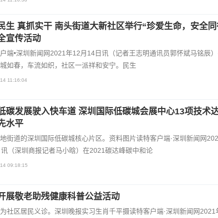
民生 真抓实干 南头街道大新社区举行“珍爱生命，安全同
全宣传活动
户端•深圳新闻网2021年12月14日讯（记者王志明通讯员郭怀斌马铭辰
城如春，车流如织，社区一派祥和安宁。民生
14 11:16:04
低碳发展驶入快车道 深圳国际低碳城会展中心13项技术
先水平
地街道的深圳国际低碳城核心片区。资料图片读特客户端·深圳新闻网2021
日讯（深圳商报记者马小晗）在2021碳达峰碳中和论
14 09:18:15
开展敬老助残健康科普公益活动
为社区居民义诊。深圳晚报实习生肖千平摄读特客户端·深圳新闻网2021年