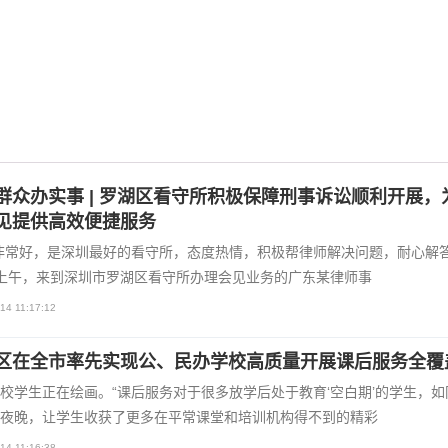
群众办实事 | 罗湖区看守所积极保障刑事诉讼顺利开展，
见提供高效便捷服务
非常好，是深圳最好的看守所，态度热情，积极帮律师解决问题，耐心解答。
上午，来到深圳市罗湖区看守所办理会见业务的广东某律师事
14 11:17:12
区在全市率先实现公、民办学校高质量开展课后服务全覆
校学生正在绘画。“课后服务对于很多放学后处于教育‘空白期’的学生，如
夜晚，让学生收获了更多在平常课堂和培训机构得不到的精彩
14 11:16:38