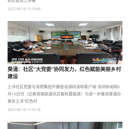
新区建筑工务署
2022-06-16 15:16:44
葵涌：社区“大党委”协同发力，红色赋能美丽乡村
建设
土洋社区党委与深燃集团开展座谈调研读特客户端·深圳新闻网6
月16日讯（记者周维朕通讯员崔秋霞报道）为进一步推进葵涌办
事处土洋“红色村
2022-06-16 11:16:38