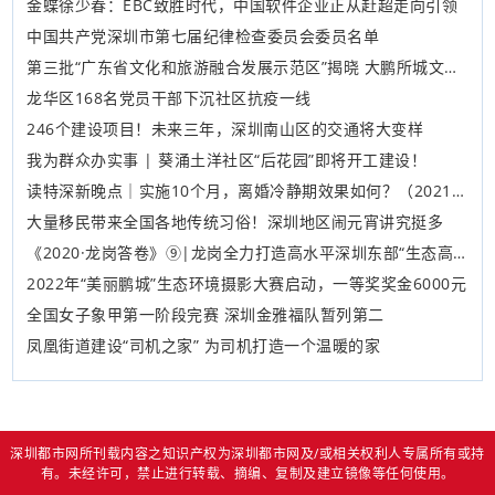
金蝶徐少春：EBC致胜时代，中国软件企业正从赶超走向引领
中国共产党深圳市第七届纪律检查委员会委员名单
第三批“广东省文化和旅游融合发展示范区”揭晓 大鹏所城文化旅游区成深圳唯一代表
龙华区168名党员干部下沉社区抗疫一线
246个建设项目！未来三年，深圳南山区的交通将大变样
我为群众办实事 | 葵涌土洋社区“后花园”即将开工建设！
读特深新晚点｜实施10个月，离婚冷静期效果如何？（2021年10月20日）
​大量移民带来全国各地传统习俗！深圳地区闹元宵讲究挺多
《2020·龙岗答卷》⑨|龙岗全力打造高水平深圳东部“生态高地”
2022年“美丽鹏城”生态环境摄影大赛启动，一等奖奖金6000元
全国女子象甲第一阶段完赛 深圳金雅福队暂列第二
凤凰街道建设“司机之家” 为司机打造一个温暖的家
深圳都市网所刊载内容之知识产权为深圳都市网及/或相关权利人专属所有或持
有。未经许可，禁止进行转载、摘编、复制及建立镜像等任何使用。