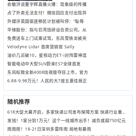
俞敏洪谈董宇辉直播火爆：现象级的传播
点了外卖无法支付！微信回应支付出现异
外媒评英国驱逐移民计划被叫停：“耻辱
华锋股份：拟与巨湾技研设合资公司，从
免费送车上门试乘试驾，东风雪铁龙被央
Velodyne Lidar 首席营销官 Sally
油价几近破10，星核动力ET-i对阵雷神混
智能电动中大型SUV蔚来ES7全球首发
东风标致全新4008炫夜版夺目上市，官方
6.88-9.98万元！人民的大7座五菱佳辰正
随机推荐
618大促大幕开启，多家快递公司发布保障方案 快递行业重回上升通道
发钱！1家分到1万元！这个一线城市出手！减负或超750亿元
雨雨雨！18-21日深圳多雷阵雨 局地有暴雨