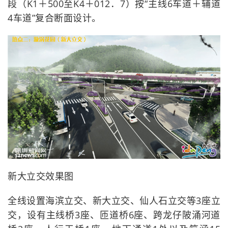
段（K1＋500至K4＋012．7）按“主线6车道＋辅道
4车道”复合断面设计。
新大立交效果图
全线设置海滨立交、新大立交、仙人石立交等3座立
交，设有主线桥3座、匝道桥6座、跨龙仔陂涌河道