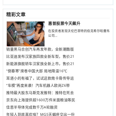
精彩文章
惠普股票今天飙升
在投资者发现沃伦巴菲特的伯克希尔哈撒韦
公司...
销量黑马合创汽车再发年款，全新潮酷版
比亚迪发布汉家族四款全新车型，售价21
新能源旗舰轿车汉家族全新上市，售价21
“倒春寒”席卷中国大部 局地降温16℃
耳道小的有福了，试试这款南卡骨传导运
“车模”再度来袭！汽车机器人欧尚Z6带
推特最大股东马斯克发推特：推特在死去
京东向上海提供超1600万件米面粮油等民
佳恩半导体完成数千万A轮融资
年轻人到底喜欢啥？MG5天蝎座交出一份