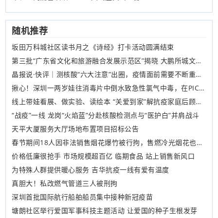
随机推荐
坂田万科城社区读书月之《诗经》打卡活动圆满结束
第三批“广东省文化和旅游融合发展示范区”揭晓 大鹏所城文化旅游区成深圳唯一代表
晶报说·快评｜测核酸“六大注意”出圈，疫情面前需要不断重复常识
揪心！深圳一两岁娃往消毒片中倒水致急性氯气中毒，在PICU病房抢救8天…
线上带娃看展、做实验、读绘本 “关爱到家”解抗疫家庭后顾之忧
“战疫”一线 龙岗“火焰蓝”分赴核酸检测点与“医护白”并肩战斗
天平大厦服务大厅场地布置项目招标公告
春节期间18人因非法销售烟花爆竹被行拘，售燃冷光烟花也属违法
价格低廉很抢手 市场规模超百亿 临期食品 站上销售新风口
为特殊人群提供暖心服务 吉华抗疫一线有爱有温度
​真胆大！私改燃气管道三人被刑拘
深圳首批国际航行船舶船员集中接种新冠疫苗
​塘朗社区举行爱国军事科技主题活动 让爱国的种子生根发芽