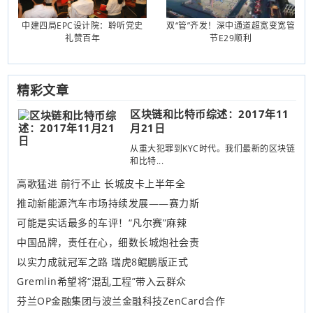
中建四局EPC设计院：聆听党史
双“管”齐发！深中通道超宽变宽管
礼赞百年
节E29顺利
精彩文章
区块链和比特币综述：2017年11
月21日
从重大犯罪到KYC时代。我们最新的区块链
和比特...
高歌猛进 前行不止 长城皮卡上半年全
推动新能源汽车市场持续发展——赛力斯
可能是实话最多的车评！“凡尔赛”麻辣
中国品牌，责任在心，细数长城炮社会责
以实力成就冠军之路 瑞虎8鲲鹏版正式
Gremlin希望将“混乱工程”带入云群众
芬兰OP金融集团与波兰金融科技ZenCard合作