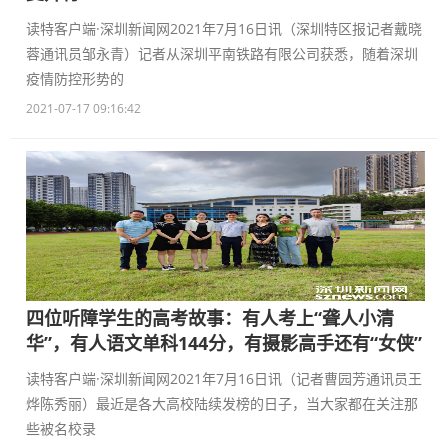
读特客户端·深圳新闻网2021年7月16日讯（深圳特区报记者戴晓
蓉通讯员邹永青）记者从深圳平南铁路有限公司获悉，随着深圳
疫情防控形势的
2021-07-17 09:16:42
四位听障学生的高考故事：有人考上“聋人小清
华”，有人语文单科144分，有摄影高手还有“女侠”
读特客户端·深圳新闻网2021年7月16日讯（记者曹园芳通讯员王
烨陈秀丽）最近是各大高校陆续发榜的日子，当大家都在关注那
些被名校录