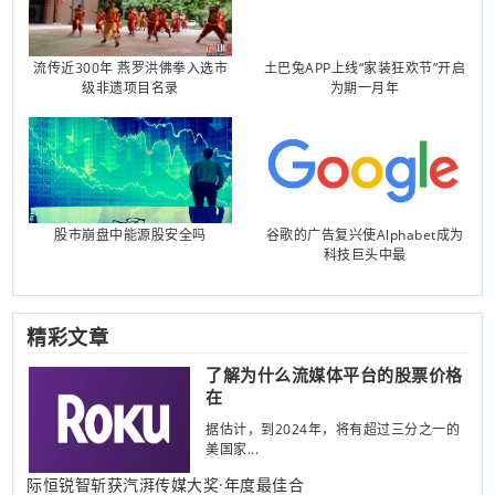
流传近300年 燕罗洪佛拳入选市
土巴兔APP上线“家装狂欢节”开启
级非遗项目名录
为期一月年
股市崩盘中能源股安全吗
谷歌的广告复兴使Alphabet成为
科技巨头中最
精彩文章
了解为什么流媒体平台的股票价格
在
据估计，到2024年，将有超过三分之一的
美国家...
际恒锐智斩获汽湃传媒大奖·年度最佳合