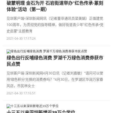
破蒙明理 金石为开 石岩街道举办“红色传承·篆刻
体验”活动（第一期）
见圳客户端•深圳新闻网讯（记者董非通讯员梁美娟）正值建党
100周年，为贯彻党的指导精神，做好街道青少年“红色传承•党
史启蒙”主题教育
2021-04-30 17:17:24
绿色出行反哺绿色消费 罗湖千万绿色消费券获市
民点赞
见圳客户端·深圳新闻网4月30日讯（记者刘嘉敏）“请问可以使
用‘绿色积分’兑换的消费券吗？”4月30日，在罗湖区华润万家春
风店，市民林女士
2021-04-30 17:16:51
十三五以来深圳新增近39万个学位