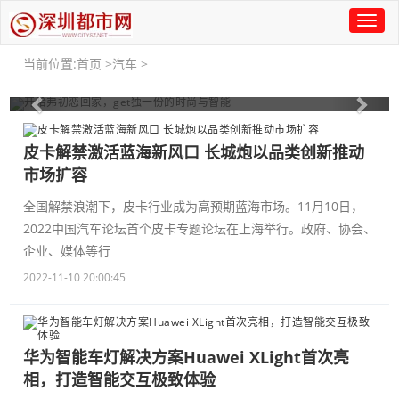
Toggl
naviga
份的时
三台兰博基尼赛车出征2021
当前位置:
首页
>
汽车
>
CEC中国汽车耐力锦标赛揭幕
Previous
Nex
皮卡解禁激活蓝海新风口 长城炮以品类创新推动
市场扩容
全国解禁浪潮下，皮卡行业成为高预期蓝海市场。11月10日，
2022中国汽车论坛首个皮卡专题论坛在上海举行。政府、协会、
企业、媒体等行
2022-11-10 20:00:45
华为智能车灯解决方案Huawei XLight首次亮
相，打造智能交互极致体验