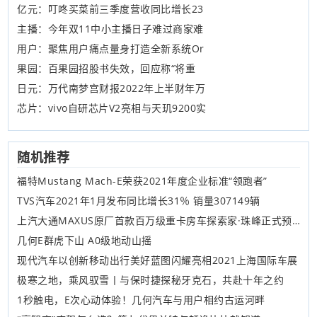
亿元：叮咚买菜前三季度营收同比增长23
主播：今年双11中小主播日子难过商家难
用户：聚焦用户痛点量身打造全新系统Or
果园：百果园招股书失效，回应称“将重
日元：万代南梦宫财报2022年上半财年万
芯片：vivo自研芯片V2亮相与天玑9200实
随机推荐
福特Mustang Mach-E荣获2021年度企业标准“领跑者”
TVS汽车2021年1月发布同比增长31％ 销量307149辆
上汽大通MAXUS原厂首款百万级重卡房车探索家·珠峰正式预售，预售价288万元
几何E群虎下山 A0级地动山摇
现代汽车以创新移动出行美好蓝图闪耀亮相2021上海国际车展
极寒之地，乘风驭雪丨与保时捷探秘牙克石，共赴十年之约
1秒触电，E次心动体验！几何汽车与用户相约古运河畔