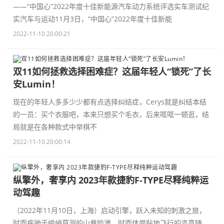
——“中国心”2022年度十佳新能源汽车动力系统评选实车测试纪
实汽车与运动11月3日，“中国心”2022年度十佳新能
2022-11-10 20:00:21
双11如何拯救选择困难症？这届年轻人“锁死”了长
安Lumin！
现在的年轻人多多少少都有点选择纠结症，Cerys就是纠结本结
的一员：买个衣服吧，本来只想买个毛衣，后来哐哐一顿逛，结
局就是在各种款式中举棋不
2022-11-10 20:00:14
纵擎外，奢享内 2023年款捷豹F‑TYPE尽释纯粹运
动驾趣
（2022年11月10日，上海）启动引擎，跃入未知的刺激之旅，
时而疾驰于峻峭莫测的山脊险滩，时而体尝贴地飞行的恣意随