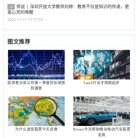
师说 | 深圳开放大学教师刘婷：教育不仅是知识的传递，更
10
是心灵的唤醒
2022-11-11 17:17:10
图文推荐
投资者对该公司第一季度的业绩感
SaaS行业才刚刚起步
到满意
为什么波音股票今天反弹
Rivian今天帮助推动电动汽车股票
走高