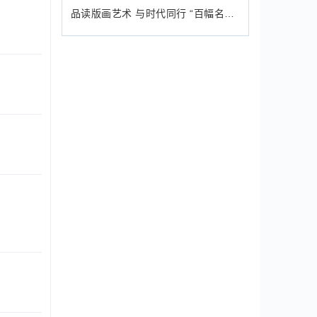
品读版画艺术 与时代同行 “百幅名画进校园”走进深圳高级中学（集团）北校区