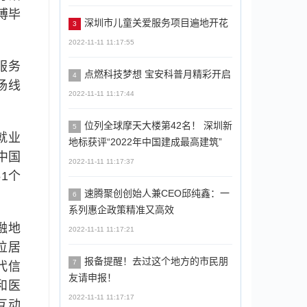
博毕
深圳市儿童关爱服务项目遍地开花
3
2022-11-11 11:17:55
服务
点燃科技梦想 宝安科普月精彩开启
4
场线
2022-11-11 11:17:44
位列全球摩天大楼第42名！ 深圳新
5
就业
地标获评“2022年中国建成最高建筑”
中国
2022-11-11 11:17:37
1个
速腾聚创创始人兼CEO邱纯鑫：一
6
系列惠企政策精准又高效
融地
2022-11-11 11:17:21
位居
报备提醒！去过这个地方的市民朋
7
代信
友请申报！
和医
2022-11-11 11:17:17
互动