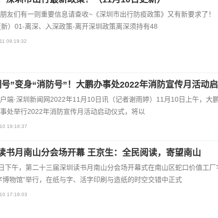
朋友们有一则重要信息请查收~《深圳市出行防疫政策》又有新要求了！（
更新）01-离深、入深政策-离开深圳政策离深须持有48
11 09:19:32
明号”变身“消防号”！大鹏办事处2022年消防宣传月活动
户端·深圳新闻网2022年11月10日讯（记者谢雨婷）11月10日上午，大
事处举行2022年消防宣传月活动启动仪式，将以
10 19:16:37
读书月南山分会场开幕 王京生：全民阅读，寄望南山
9日下午，第二十三届深圳读书月南山分会场开幕式在南山区蛇口价值工厂
字博物馆”举行，在纸与字、活字印刷与造纸的时空交错中正式
10 17:18:03