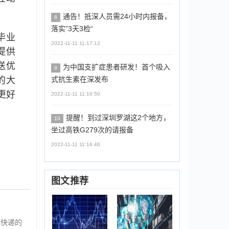
通告！抵深人员需24小时内报备，
8
落实”3天3检“
毕业
2022-11-11 11:17:12
提供
送优
为中国支扩症患者研发！首个吸入
9
的大
式抗生素在深发布
更好
2022-11-11 11:16:50
提醒！到过深圳罗湖这2个地方，
10
坐过高铁G279次的请报备
2022-11-11 11:16:46
图文推荐
波快递的