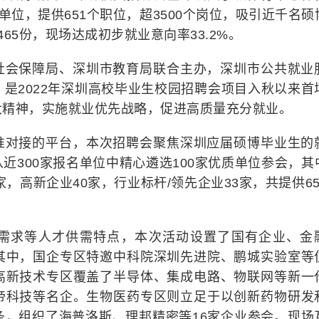
单位，提供651个职位，超3500个岗位，吸引近千名硕
65份，现场达成初步就业意向率33.2%。
社会保障局、深圳市教育局联合主办，深圳市公共就业
是2022年深圳高校毕业生校园招聘会项目入秋以来首
大精神，实施就业优先战略，促进高质量充分就业。
准对接的平台，本次招聘会聚焦深圳应届硕博毕业生的
近300家报名单位中精心遴选100家优质单位参会，其
家，高新企业40家，行业标杆/领先企业33家，共提供65
需求等人才供需特点，本次活动设置了国有企业、金
其中，国企专区特邀中科院深圳先进院、鹏城实验室等
高新技术专区覆盖了半导体、集成电路、物联网等新一
帝科技等名企。生物医药专区则立足于以创新药物研发
条，组织了海普洛斯、理邦精密等16家企业参会。现场