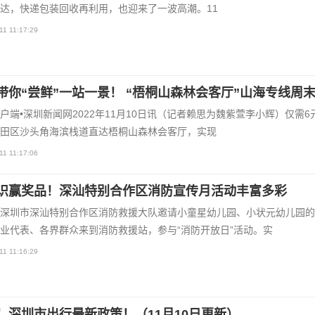
达，快递包装回收再利用，也迎来了一波高潮。11
11 11:17:29
带你“尝鲜”一站一景！ “梧桐山森林会客厅”山海专线周
户端•深圳新闻网2022年11月10日讯（记者赖思为魏紫萱李小辉）仅需6
田区沙头角海滨栈道直达梧桐山森林会客厅，实现
11 11:17:06
识赢奖品！深汕特别合作区消防宣传月活动丰富多彩
深圳市深汕特别合作区消防救援大队邀请小童星幼儿园、小状元幼儿园的
业代表、各界群众来到消防救援站，参与“消防开放日”活动。实
11 11:16:29
！深圳市出行最新政策！（11月10日更新）