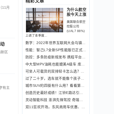
精彩文章
11月
为什么航空
股今天上涨
美国联合航空
控股公司
(UAL7 88%)
上调了本季度...
数字：2022年世界互联网大会乌镇峰会今
启动
性能：智己L7全新SP性能版已正式上市
鹏新区
防控：多条防疫新规发布 携程平台机票
中大型MPV油耗也能媲美A级车 库斯途营
可坐人可载货的双排轻卡怎么选？戳这里
过了二十岁，选车就不能像个孩子了，哈
城市SUV的四驱有什么用？看看第四代胜
字有主
创造历史最好成绩！江铃E路达引领全球
灵动智能科技 澎湃先锋驾控 奇瑞无界
双11狂欢开场，东风商用车优惠、服务不