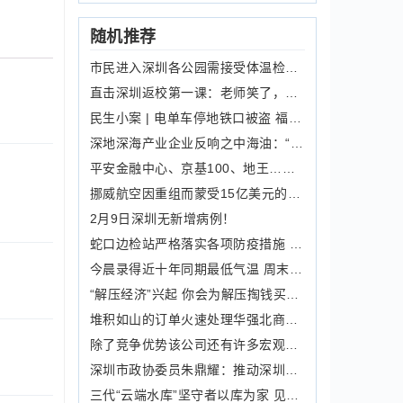
随机推荐
市民进入深圳各公园需接受体温检测 扫“场所码” 皇岗公园25日起闭园
直击深圳返校第一课：老师笑了，学生却哭了
民生小案 | 电单车停地铁口被盗 福田警方抓获一名惯犯
深地深海产业企业反响之中海油：“加油”“争气”推动深圳高质量发展
平安金融中心、京基100、地王……深圳全城为爱心亮灯
挪威航空因重组而蒙受15亿美元的减值损失
2月9日深圳无新增病例！
蛇口边检站严格落实各项防疫措施 圆满完成春节边防检查工作任务
今晨录得近十年同期最低气温 周末气温回升 早晚清凉白天舒适
“解压经济”兴起 你会为解压掏钱买单吗？
堆积如山的订单火速处理华强北商圈旺起来
除了竞争优势该公司还有许多宏观经济顺风
深圳市政协委员朱鼎耀：推动深圳体育事业发展 让“草根”走上大舞台
三代“云端水库”坚守者以库为家 见证三洲田数十年变迁