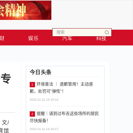
财
娱乐
汽车
科技
今日头条
生专
环境普法 ｜ 道歉管用！主动道
1
歉，处罚可“弹性”！
2022-11-11 15:16:10
提醒｜请到过布吉这些场所的居民
2
尽快报备！
文/
2022-11-11 13:16:17
育馆