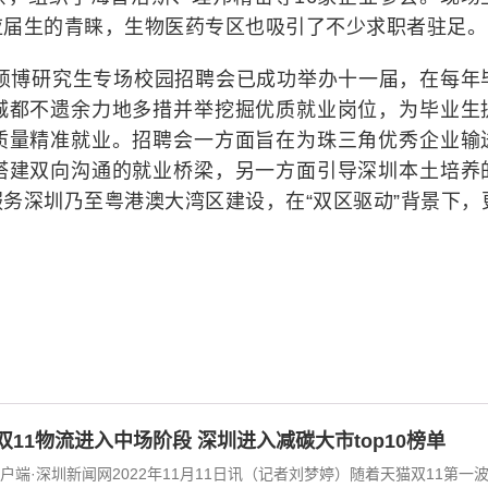
应届生的青睐，生物医药专区也吸引了不少求职者驻足。
城硕博研究生专场校园招聘会已成功举办十一届，在每年
城都不遗余力地多措并举挖掘优质就业岗位，为毕业生
质量精准就业。招聘会一方面旨在为珠三角优秀企业输
搭建双向沟通的就业桥梁，另一方面引导深圳本土培养
务深圳乃至粤港澳大湾区建设，在“双区驱动”背景下，
双11物流进入中场阶段 深圳进入减碳大市top10榜单
户端·深圳新闻网2022年11月11日讯（记者刘梦婷）随着天猫双11第一