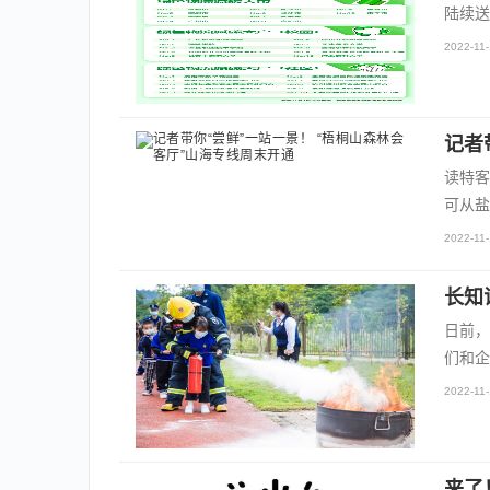
陆续送
2022-11-
记者
读特客
可从盐
2022-11-
长知
日前，
们和企
2022-11-
来了