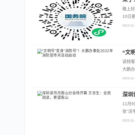
晚上好
10日
2022-11-
“文
读特客
大鹏办
2022-11-
深圳
11月
张“活
2022-11-