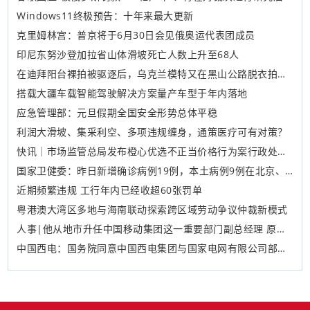
Windows11终极预告：十年来最大更新
克里姆林宫：普京将于6月30日会见俄奥运代表团成员
印尼东努沙登加拉省山体滑坡死亡人数上升至68人
在迪拜阳台裸拍被驱逐后，乌克兰模特又在黑山公路脱衣拍照被拘留
搭载大疆车载智能驾驶解决方案量产车型于年内落地
应急管理部：元旦假期全国安全形势总体平稳
利润大滑坡、集采利空、多项违规缠身，通策医疗可有对策？
快讯｜市场监管总局发布橙心优选不正当价格行为案行政处罚决定书
国家卫健委：昨日新增确诊病例19例，本土病例9例在北京、辽宁
近期频繁违规 工行年内已经收超60张罚单
粤港澳大湾区多地与海南联动探索跨区域劳动争议仲裁新模式
人事|他从地市升任中国移动集团这一重要部门副总经理 原来来自这个省 这就不意外了
中国西电：国务院同意中国西电集团与国家电网有限公司部分子企业实施重组整合