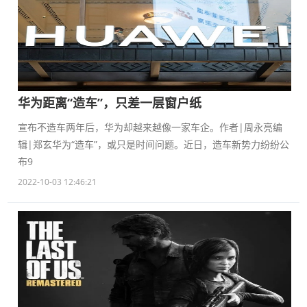
华为距离“造车”，只差一层窗户纸
宣布不造车两年后，华为却越来越像一家车企。作者|周永亮编
辑|郑玄华为“造车”，或只是时间问题。近日，造车新势力纷纷公
布9
2022-10-03 12:46:21