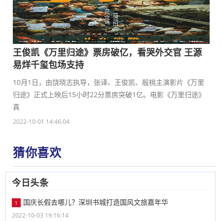
王俊凯《万里归途》票房破亿，看哭外交官 王源
易烊千玺包场支持
10月1日，由饶晓志执导，张译、王俊凯、殷桃主演影片《万里
归途》正式上映后15小时22分票房突破1亿。电影《万里归途》
真
2022-10-01 14:46:04
猜你喜欢
今日头条
国庆长假去哪儿？深圳书城打造国风文旅嘉年华
1
2022-10-03 19:16:14