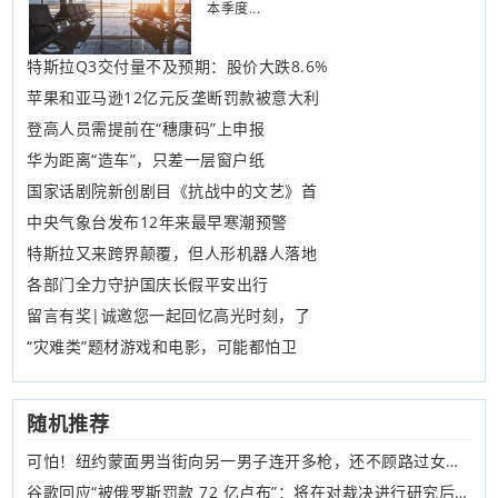
本季度...
特斯拉Q3交付量不及预期：股价大跌8.6%
苹果和亚马逊12亿元反垄断罚款被意大利
登高人员需提前在“穗康码”上申报
华为距离“造车”，只差一层窗户纸
国家话剧院新创剧目《抗战中的文艺》首
中央气象台发布12年来最早寒潮预警
特斯拉又来跨界颠覆，但人形机器人落地
各部门全力守护国庆长假平安出行
留言有奖|诚邀您一起回忆高光时刻，了
“灾难类”题材游戏和电影，可能都怕卫
随机推荐
可怕！纽约蒙面男当街向另一男子连开多枪，还不顾路过女子儿童，高级警官怒批！
谷歌回应“被俄罗斯罚款 72 亿卢布”：将在对裁决进行研究后决定是否上诉