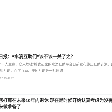
日报：“水滴互助们”该不该一关了之？
“一人生病，众人均摊”模式起家的水滴互助平台日前宣布终止互助计划。
松互助、百度互助、美团互助等一批网络
12 15:46:23
您打算在未来10年内退休 现在是时候开始认真考虑为没
来做准备了