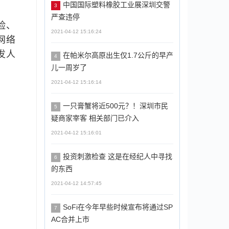
中国国际塑料橡胶工业展深圳交警
3
严查违停
险、
2021-04-12 15:16:24
网络
发人
在帕米尔高原出生仅1.7公斤的早产
4
儿一周岁了
2021-04-12 15:16:14
一只膏蟹将近500元？！深圳市民
5
疑商家宰客 相关部门已介入
2021-04-12 15:16:01
投资刺激检查 这是在经纪人中寻找
6
的东西
2021-04-12 14:57:45
SoFi在今年早些时候宣布将通过SP
7
AC合并上市