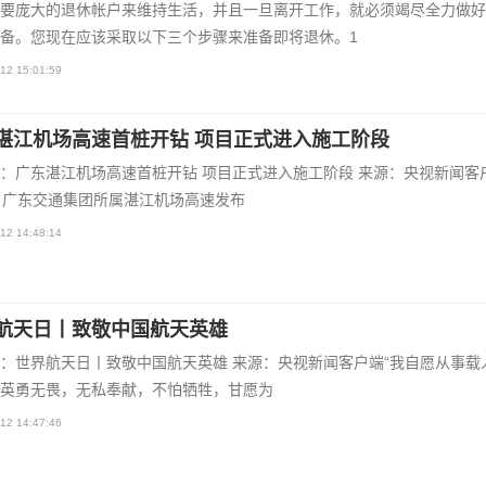
要庞大的退休帐户来维持生活，并且一旦离开工作，就必须竭尽全力做好
备。您现在应该采取以下三个步骤来准备即将退休。1
12 15:01:59
湛江机场高速首桩开钻 项目正式进入施工阶段
：广东湛江机场高速首桩开钻 项目正式进入施工阶段 来源：央视新闻客
，广东交通集团所属湛江机场高速发布
12 14:48:14
航天日丨致敬中国航天英雄
：世界航天日丨致敬中国航天英雄 来源：央视新闻客户端“我自愿从事载
英勇无畏，无私奉献，不怕牺牲，甘愿为
12 14:47:46