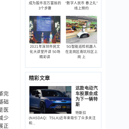
成为股市百万富翁的
“数字人民币 春之礼”
3个步骤
线上预约
2021年深圳市民文
5G智能巡检机器人
化大讲堂开讲 50场
在龙岗区南坑社区上
精彩讲
岗 上
精彩文章
这款电动汽
车股票会成
革完
为下一辆特
基础
斯
是医
特斯拉
减少
(NASDAQ：TSLA)近年来吸引了众多关注
和...
展正