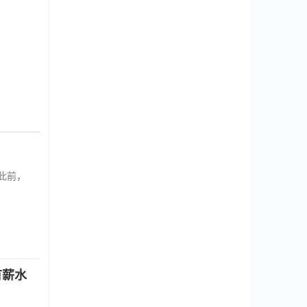
此前，
有薪水