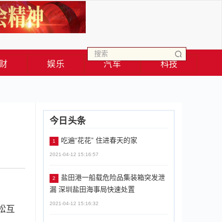
财
娱乐
汽车
科技
今日头条
吃遍“花花” 住进春天的家
1
2021-04-12 15:16:57
盐田港一船载危险品集装箱突发泄
2
漏 深圳盐田海事局快速处置
2021-04-12 15:16:32
松互