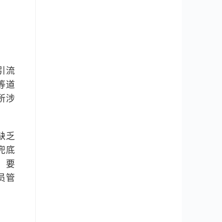
引流
等道
所涉
缺乏
兜底
，要
员管