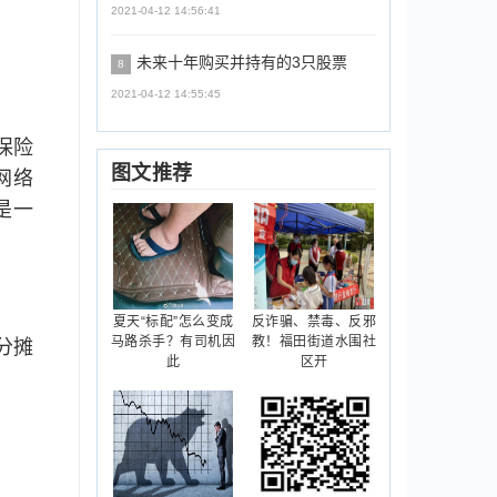
2021-04-12 14:56:41
未来十年购买并持有的3只股票
8
2021-04-12 14:55:45
保险
图文推荐
网络
是一
夏天“标配”怎么变成
反诈骗、禁毒、反邪
马路杀手？有司机因
教！福田街道水围社
分摊
此
区开