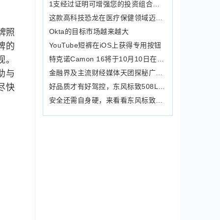
1支经过证明可增强您的投资组合的医疗
这款高科技恐龙在医疗保健领域迈出了突
Okta的目标市场越来越大
牌照
YouTube短裤在iOS上获得专用按钮
牌的
特克诺Camon 16将于10月10日在印度推
视。
金融界及主流财经媒体天团探秘广汽传祺
助与
好品质才有好驾控，东风标致508L带给你
尽快
安全还需自身硬，来看看东风标致408的