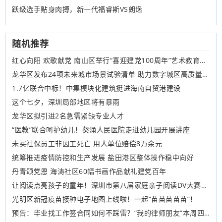
跃级选手贴身肉搏，新一代福睿斯VS朗逸
随机推荐
红心向阳 欢歌献党 南山区举行“喜迎建党100周年”艺术教育成果展演“幼儿表演唱”专场
龙华区发布24项未来城市场景试验清单 助力数字城区高质量发展
1.7亿联合中标！中集模块化建筑挺进海南自贸港建设
这个七夕，深圳局部地区将有暴雨
龙华区拟引进2名急需紧缺专业人才
“医教”联合呵护幼儿！葵涌人民医院走进幼儿园开展讲座
未买社保员工非因工死亡 用人单位赔偿8万余元
统筹推进疫情防控和生产发展 盐田港区整体操作稳中向好
丹青颂党恩 海涛社区60幅书画作品献礼建党百年
让阅读点亮孩子的童年！深圳市第八届家庭亲子阅读DV大赛圆满落幕
光明区新冠疫苗接种电子地图上线啦！一起“苗苗苗苗苗”！
预告：毕业找工作签合同如何不踩雷？“我的律师朋友”本周四告诉你