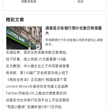
场要求英国
关闭
精彩文章
调查显示各银行预计伦敦仍将是最
大
劳埃德银行今天对金融公司的年度信心调查
显示...
长城证券：现货业务发展关联交易增加，
线下好看、线上热闹 六方面看第130届
北大教授：中小微企业之于共同富裕很重
商务部：第130届广交会将首次线上线下
《电信业务法》正式施行 韩国成首个禁
United Wines与泰坦尼克号威士忌品牌
Twitter开始在iOS上推出付费售票空间
谷歌支付允许用户在其平台上开设定期存
“弯道小酷侠” 凯翼轩度9月17日开启