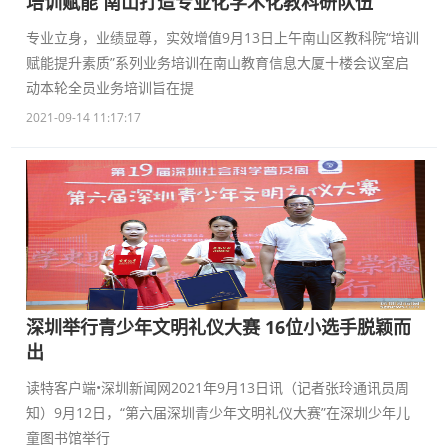
培训赋能 南山打造专业化学术化教科研队伍
专业立身，业绩显尊，实效增值9月13日上午南山区教科院“培训
赋能提升素质”系列业务培训在南山教育信息大厦十楼会议室启
动本轮全员业务培训旨在提
2021-09-14 11:17:17
深圳举行青少年文明礼仪大赛 16位小选手脱颖而
出
读特客户端•深圳新闻网2021年9月13日讯（记者张玲通讯员周
知）9月12日，“第六届深圳青少年文明礼仪大赛”在深圳少年儿
童图书馆举行