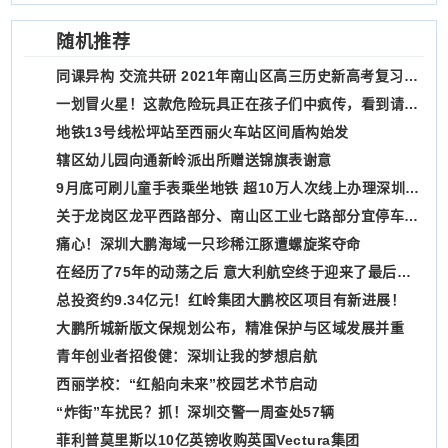
随机推荐
同课异构 交流共研 2021年南山区高三历史新高考复习备考教研活动举行
一划冒火星！这款危险玩具正在孩子们中疯传，看到请举报！
地铁13号线松坪站至西丽火车站区间盾构始发
辖区幼儿园向通新岭派出所赠送锦旗表谢意
9月底可刷儿童手表乘坐地铁 超10万人次线上办理深圳通学生卡
关于龙岗区龙平西路部分、南山区工业七路部分宜停车泊位暂停使用的通告
痛心！深圳大鹏海域一只珍稀江豚遭螺旋桨夺命
在经历了75年的动荡之后 意大利航空终于迎来了最后一次着陆
总投资约9.34亿元！红岭集团大鹏校区项目有新进展！
大鹏所城新版文保规划公布，精准保护与区域发展并重
青年创业者招俊健：深圳让我的梦想启航
​西丽学校：“红船向未来”校园艺术节启动
“炸街”车扰民？抓！深圳交警一周查处57辆
菲利普莫里斯以10亿英镑收购英国Vectura集团