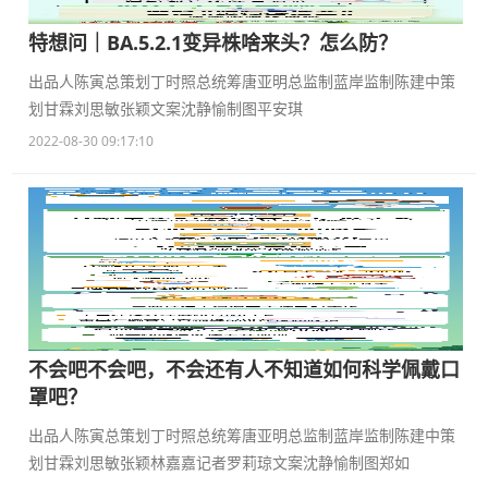
特想问｜BA.5.2.1变异株啥来头？怎么防？
出品人陈寅总策划丁时照总统筹唐亚明总监制蓝岸监制陈建中策
划甘霖刘思敏张颖文案沈静愉制图平安琪
2022-08-30 09:17:10
不会吧不会吧，不会还有人不知道如何科学佩戴口
罩吧？
出品人陈寅总策划丁时照总统筹唐亚明总监制蓝岸监制陈建中策
划甘霖刘思敏张颖林嘉嘉记者罗莉琼文案沈静愉制图郑如