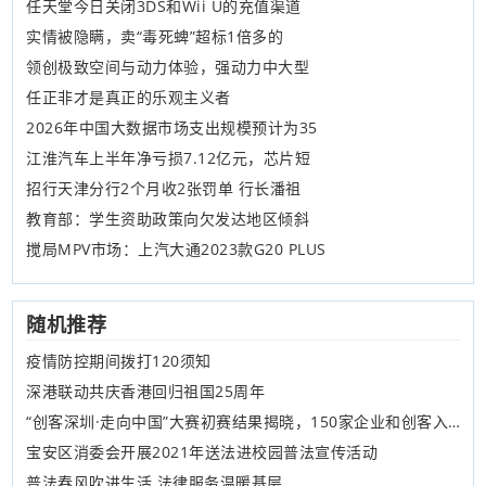
任天堂今日关闭3DS和Wii U的充值渠道
实情被隐瞒，卖“毒死蜱”超标1倍多的
领创极致空间与动力体验，强动力中大型
任正非才是真正的乐观主义者
2026年中国大数据市场支出规模预计为35
江淮汽车上半年净亏损7.12亿元，芯片短
招行天津分行2个月收2张罚单 行长潘祖
教育部：学生资助政策向欠发达地区倾斜
搅局MPV市场：上汽大通2023款G20 PLUS
随机推荐
疫情防控期间拨打120须知
深港联动共庆香港回归祖国25周年
“创客深圳·走向中国”大赛初赛结果揭晓，150家企业和创客入围
宝安区消委会开展2021年送法进校园普法宣传活动
普法春风吹进生活 法律服务温暖基层