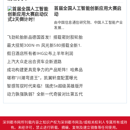
首届全国人工智能创新应用大赛启
动
由中国信息通信研究院、中国人工智能产业
发展...
飞劲轮胎新品德国首发！搭载密封胶轮胎
最大扭矩300N·m 风光新580搭载全新1.
假日酒店所有者IHG公布上半年利润
上汽大众走出合资车企新道路
成功构建更具竞争力的产品矩阵！哈弗品
堪称“川潮弯道王”，凯翼轩度配置曝光
智感驾驭时代来临！瑞虎5x超级英雄版开
动力孰强孰弱？全新一代奇骏对比第五代
深圳都市网所刊载内容之知识产权为深圳都市网及/或相关权利人专属所有或持
有。未经许可，禁止进行转载、摘编、复制及建立镜像等任何使用。