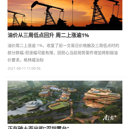
油价从三周低点回升 周二上涨逾1%
油价周二上涨逾 1%，收复了前一交易日价格触及三周低点时的
部分跌幅-但涨幅可能有限，因担心当前局势案件增加将削弱油
价要求。格林威治标
2021-08-11 11:00:56
正在破土而出的“深圳露台”