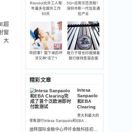
Revolut允许工人每
5G+应用示范亮相！
年最多在国外工作
深圳市新一代信息通
60天
信产业
E超
射窗
。大
咋回事？拔下来的坏
致力于增长印度储备
牙又种“活了”!
银行保持宽容态度
精彩文章
Intesa
Sanpaolo
和EBA
Clearing
意大利最大的
零售银行Intesa Sanpaolo和EBA ...
迪拜国际金融中心呼吁金融科技初创企业