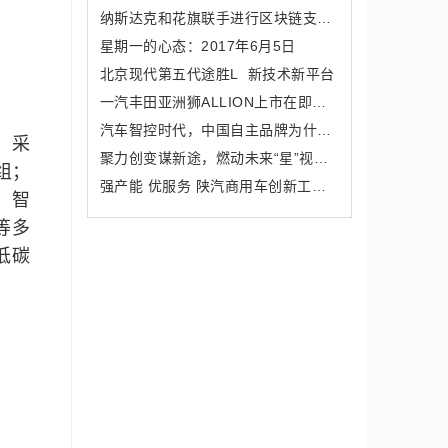
纳斯达克和花旗联手进行区块链支付对账
星期一的心态：2017年6月5日
北京现代第五代途胜L 新技术新平台
一汽丰田亚洲狮ALLION上市在即，A+级家
汽车智控时代，中国自主品牌为什么能先
。采
聚力创变谋新途，燃动未来“星”视界！
组；
强产能 优服务 陕汽商用车创新工作室
、智
等多
低碳