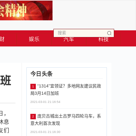
财
娱乐
汽车
科技
今日头条
加班
“1314”宜领证？多地网友建议民政
1
局3月14日加班
2021-03-01 21:16:54
4日，
庞贝古城出土古罗马四轮马车，系
2
休息
意大利首次发现
友们
2021-03-01 21:16:30