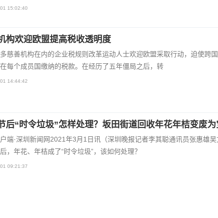
01 15:02:40
机构欢迎欧盟提高税收透明度
多慈善机构在内的企业税规则改革运动人士欢迎欧盟采取行动，迫使跨国
在每个成员国缴纳的税款。在经历了五年僵局之后，转
01 14:44:42
节后“时令垃圾”怎样处理？坂田街道回收年花年桔变废为
户端·深圳新闻网2021年3月1日讯（深圳晚报记者李其聪通讯员张惠雄吴
后，年花、年桔成了“时令垃圾”，该如何处理？
01 09:21:37