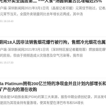
元宵外卖全国居第二 “一人食”汤圆销量占比增幅近25%
户端·深圳新闻网2021年3月1日讯（晶报记者邓媛）元宵佳节刚过，记者
元宵节当天，全国外卖销量同比去年增长近两成，其中汤
01 19:16:43
期间18人因非法销售烟花爆竹被行拘，售燃冷光烟花也属
户端·深圳新闻网2021年3月1日讯（深圳特区报记者戴晓蓉）燃放烟花爆
的民俗，但由于频频造成火灾隐患及空气污染等，我市目
01 15:17:33
ala Platinum拥有200亿兰特的净现金并且计划内部增长
矿产在内的潜在收购
ala铂金是SA铂族金属(PGM)的第三大来源，报告中期业绩创纪录，并派发
是因为其现金持有量激增，使其有望在津巴布韦和SA增长