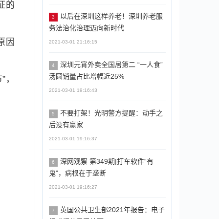
证的
以后在深圳这样养老！深圳养老服
3
务法治化治理迈向新时代
原因
2021-03-01 21:16:15
深圳元宵外卖全国居第二 “一人食”
4
汤圆销量占比增幅近25%
”，
2021-03-01 19:16:43
不要打架！光明警方提醒：动手之
5
后没有赢家
2021-03-01 19:16:37
深网观察 第349期|打车软件“有
6
鬼”，病根在于垄断
2021-03-01 19:16:27
英国公共卫生部2021年报告：电子
7