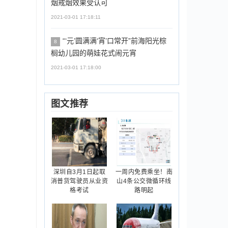
烟戒烟效果受认可
2021-03-01 17:18:11
“‘元’圆满满‘宵’口常开”前海阳光棕
8
榈幼儿园的萌娃花式闹元宵
2021-03-01 17:18:00
图文推荐
深圳自3月1日起取
一周内免费乘坐！南
消普货驾驶员从业资
山4条公交微循环线
格考试
路明起