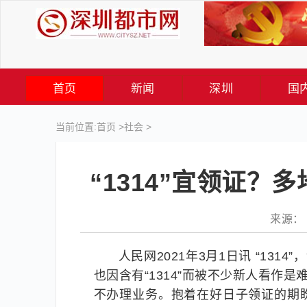
首页
新闻
深圳
国
当前位置:
首页
>
社会
>
“1314”宜领证？
来源： 人
人民网2021年3月1日讯 “131
也因含有“1314”而被不少新人看作
不办理业务。抱着在好日子领证的期