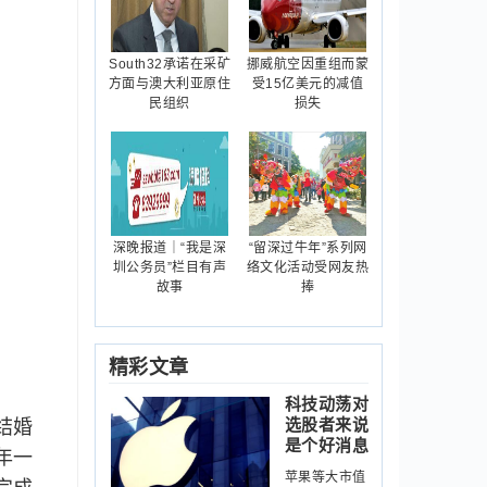
South32承诺在采矿
挪威航空因重组而蒙
方面与澳大利亚原住
受15亿美元的减值
民组织
损失
深晚报道｜“我是深
“留深过牛年”系列网
圳公务员”栏目有声
络文化活动受网友热
故事
捧
精彩文章
科技动荡对
选股者来说
结婚
是个好消息
千年一
苹果等大市值