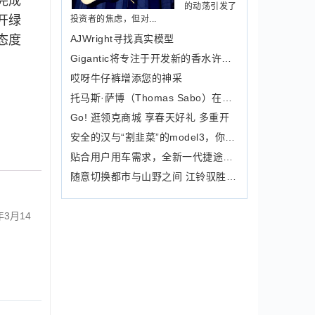
完成
的动荡引发了
开绿
投资者的焦虑，但对...
态度
AJWright寻找真实模型
Gigantic将专注于开发新的香水许可证
哎呀牛仔裤增添您的神采
托马斯·萨博（Thomas Sabo）在大运河
Go! 逛领克商城 享春天好礼 多重开
安全的汉与“割韭菜”的model3，你选谁？
贴合用户用车需求，全新一代捷途X90诚
随意切换都市与山野之间 江铃驭胜S350
3月14