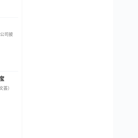
公司披
宝
文荟）