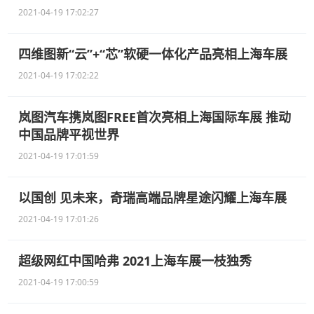
2021-04-19 17:02:27
四维图新“云”+“芯”软硬一体化产品亮相上海车展
2021-04-19 17:02:22
岚图汽车携岚图FREE首次亮相上海国际车展 推动
中国品牌平视世界
2021-04-19 17:01:59
以国创 见未来，奇瑞高端品牌星途闪耀上海车展
2021-04-19 17:01:26
超级网红中国哈弗 2021上海车展一枝独秀
2021-04-19 17:00:59