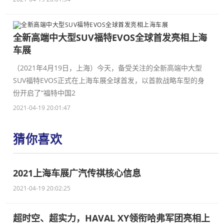
全新高端中大型SUV福特EVOS全球首发亮相上海
车展
（2021年4月19日，上海）今天，备受关注的全新高端中大型
SUV福特EVOS正式在上海车展全球首发，以首款战略车型的身
份开启了“福特中国2
2021-04-19 20:01:47
猜你喜欢
2021上海车展广汽传祺核心信息
2021-04-19 20:02:25
超时空、超实力，HAVAL XY领衔哈弗军团亮相上