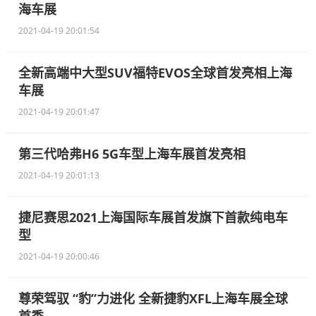
海车展
2021-04-19 20:01:54
全新高端中大型SUV福特EVOS全球首发亮相上海
车展
2021-04-19 20:01:47
第三代哈弗H6 5G车型上海车展首发亮相
2021-04-19 20:01:13
捷尼赛思2021上海国际车展首发旗下首款纯电车
型
2021-04-19 20:00:46
尊荣驾驭 “豹”力进化 全新捷豹XFL上海车展全球
首秀