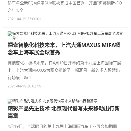
轿车与全新EQA纯电SUV联袂完成中国首秀，开启“梅赛德斯-EQ
之年”全
2021-04-19 23:00:01
探索智能化科技未来，上汽大通MAXUS MIFA概
念车上海车展全球首秀
拥抱变化、拥抱未来，在4月19日开幕的第十九届上海国际车展
上，上汽大通MAXUS为观众描绘了一幅耳目一新的多人智慧出
行场景—&m
2021-04-19 20:02:19
精彩产品先进技术 北京现代谱写未来移动出行新
篇章
4月19日，全球瞩目的第十九届上海国际汽车工业展会如期而