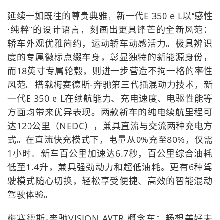
延续一如既往的尊贵典雅，新一代E 350 e L以“感性
∙纯粹”的设计语言，刻画出更具锋芒的全新风范：
轿车外观优雅简约，运动轿车动感活力。极具辨识
度的专属徽标点缀车身，彰显独特的新能源身份，
而18英寸专属轮毂，则进一步营造不拘一格的率性
风范。搭载梅赛德斯-奔驰第三代插混动力技术，新
一代E 350 e L在续航能力、充电速度、电驱性能等
方面均带来优异表现。两款新车的纯电续航里程可
达120公里（NEDC），兼具直流与交流两种充电方
式。在直流快充模式下，电量从0%充至80%，仅需
1小时。新车百公里加速达6.7秒，百公里综合油耗
低至1.4升，兼具强劲动力和超低油耗。更有6种驾
驶模式随心切换，轻松享受便捷、高效的智能混动
驾驶体验。
梅赛德斯-奔驰VISION AVTR 概念车：畅想美好未