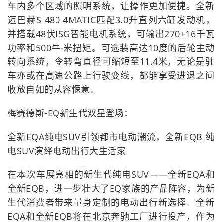
车内多个区域的照明系统，让操作更加便捷。全新
迈巴赫S 480 4MATIC匹配3.0升直列六缸发动机，
并搭载48伏ISG智能电机系统，可输出270+16千瓦
功率和500牛∙米扭矩。可选装高达10度的后轮主动
转向系统，令转弯直径可缩短至11.4米，无论是驻
车亦或在高速公路上行驶变线，都能享受进退之间
收放自如的从容惬意。
梅赛德斯-EQ新生代双星登场：
全新EQA纯电SUV引领都市电动潮流，全新EQB 纯
电SUV演绎电动出行大生活家
在本次车展亮相的新生代纯电SUV——全新EQA和
全新EQB，进一步壮大了EQ家族的产品阵容，为新
生代消费者带来量身定制的电动出行新选择。全新
EQA和全新EQB将在北京奔驰工厂进行投产，作为