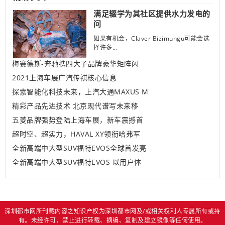
满足辍学为其社区提供水力发电的
问
如果有机会，Claver Bizimungu可能会选
择许多...
梅赛德斯-奔驰携四大子品牌豪华矩阵闪
2021上海车展广汽传祺核心信息
探索智能化科技未来，上汽大通MAXUS M
精彩产品先进技术 北京现代谱写未来移
五菱品牌强势登陆上海车展，新车震撼首
超时空、超实力，HAVAL XY领衔哈弗军
全新高端中大型SUV福特EVOS全球首发亮
全新高端中大型SUV福特EVOS 以用户体
深圳都市网所刊载内容之知识产权为深圳都市网及/或相关权利人专属所有或持
有。未经许可，禁止进行转载、摘编、复制及建立镜像等任何使用。