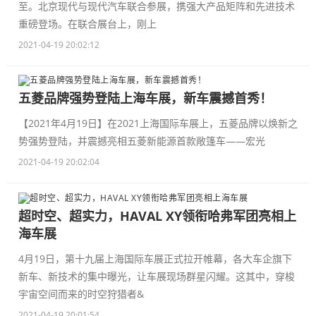
至。北京现代与现代汽车联合参展，携强大产品矩阵和先进技术
重磅登场。在联合展台上，刚上
2021-04-19 20:02:12
五菱品牌强势登陆上海车展，新车震撼首秀！
【2021年4月19日】在2021上海国际车展上，五菱品牌以焕新之
势强势登陆，并震撼亮相五菱新能源首款敞篷车——宏光
2021-04-19 20:02:04
超时空、超实力，HAVAL XY领衔哈弗军团亮相上
海车展
4月19日，第十九届上海国际车展正式拉开帷幕，各大车企旗下
新车、新技术的集中曝光，让车展现场群星闪耀。这其中，穿梭
宇宙空间而来的时空狩猎者&
2021-04-19 20:01:54