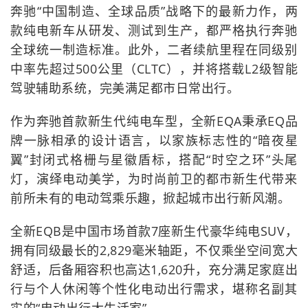
奔驰“中国制造、全球品质”战略下的最新力作，两
款纯电新车从研发、测试到生产，都严格执行奔驰
全球统一制造标准。此外，二者续航里程在同级别
中率先超过500公里（CLTC），并将搭载L2级智能
驾驶辅助系统，完美满足都市日常出行。
作为奔驰首款新生代纯电车型，全新EQA秉承EQ品
牌一脉相承的设计语言，以家族标志性的“暗夜星
翼”封闭式格栅与星徽盾标，搭配“时空之环”头尾
灯，演绎电动美学，为时尚前卫的都市新生代带来
前所未有的电动驾乘乐趣，掀起城市出行新风潮。
全新EQB是中国市场首款7座新生代豪华纯电SUV，
拥有同级最长的2,829毫米轴距，不仅乘坐空间宽大
舒适，后备厢容积也高达1,620升，充分满足家庭出
行与个人休闲等个性化电动出行需求，堪称名副其