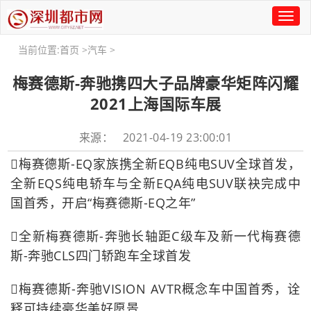
Toggl
naviga
当前位置:
首页
>
汽车
>
梅赛德斯-奔驰携四大子品牌豪华矩阵闪耀
2021上海国际车展
来源： 2021-04-19 23:00:01
梅赛德斯-EQ家族携全新EQB纯电SUV全球首发，
全新EQS纯电轿车与全新EQA纯电SUV联袂完成中
国首秀，开启“梅赛德斯-EQ之年”
全新梅赛德斯-奔驰长轴距C级车及新一代梅赛德
斯-奔驰CLS四门轿跑车全球首发
梅赛德斯-奔驰VISION AVTR概念车中国首秀，诠
释可持续豪华美好愿景