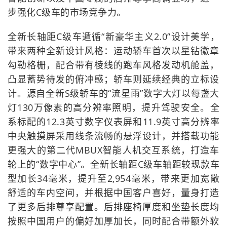
步强化C级车的市场竞争力。
全新长轴距C级车遁循“新豪华主义2.0”设计美学，
带来两种全新设计风格：运动轿车首次以星钻徽章
勾勒格栅，配合带有棱线的跑车风格发动机舱盖，
凸显蓄势待发的俯冲感；轿车则延续经典的立标设
计。源自全新S级轿车的“流星雨”数字大灯以每盏大
灯130万像素的高分辨率照明，提升驾驶安全。全
系标配的12.3英寸数字仪表屏和11.9英寸高分辨率
中央触摸屏采用线条流畅的悬浮设计，并搭载功能
更强大的第二代MBUX智能人机交互系统，打造车
轮上的“数字中心”。全新长轴距C级车轴距较现款车
型加长34毫米，提升至2,954毫米，带来更加宽敞
舒适的车内空间，并根据中国客户喜好，量身打造
了更多后排尊享配置。后排座椅厚度和坐垫长度均
按照中国用户的偏好加厚加长，同时配合带额外软