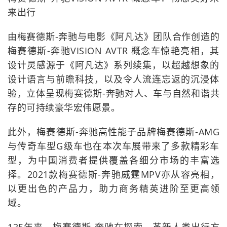
来出行
由梅赛德斯-奔驰与电影《阿凡达》团队合作创造的
梅赛德斯-奔驰VISION AVTR 概念车惊艳亮相，其
设计灵感源于《阿凡达》系列续集，以超越想象的
设计语言与前瞻科技，以及令人流连忘返的沉浸体
验，立体呈现梅赛德斯-奔驰对人、车与自然和谐共
存的可持续豪华宏伟愿景。
此外，梅赛德斯-奔驰高性能子品牌梅赛德斯-AMG
与传奇车型G级车也在本次车展带来了多款精彩车
型，为中国消费者提供覆盖各细分市场的丰富选
择。2021款梅赛德斯-奔驰威霆MPV亦从容亮相，
以更出色的产品力，助力商务精英进阶至更高领
域。