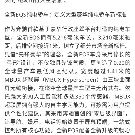
实的“电动出行大生活家”。
全新EQS纯电轿车：定义大型豪华纯电轿车新标准
作为奔驰首款基于豪华行政座驾平台打造的纯电车
型，全新EQS拥有5,216毫米车长，3,210毫米轴
距，后排空间接近1米，树立了细分市场全新标杆。
凭借“先锋豪华”的理念，全新EQS车身采用修长的
“弓形”设计，不仅独具先锋气质，更创造了0.20的
全球量产车最低风阻纪录。宽度超过1.41米的
MBUX 超联屏（MBUX Hyperscreen）由三块曲面
屏无缝衔接，在迄今全球量产车型中无出其右。依
托强大的AI人工智能和多达350个传感器，MBUX
超联屏拥有强大的自主学习能力，可按需为用户提
供个性化建议。其采用奔驰首创的“零层级界面”，
让导航、娱乐、电话等始终置于屏幕顶端，一站式
控制所有核心功能。全新EQS配备全新升级的畅心