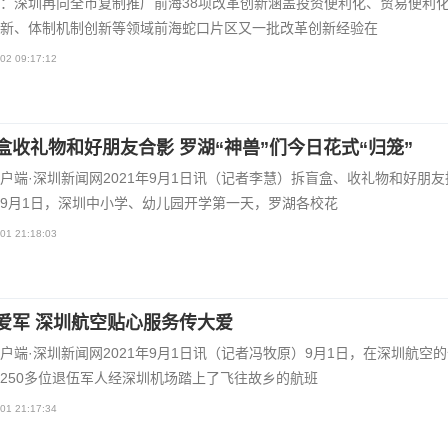
：深圳再向全市复制推广前海38项改革创新涵盖投资便利化、贸易便利
新、体制机制创新等领域前海蛇口片区又一批改革创新经验在
02 09:17:12
盒收礼物和好朋友合影 罗湖“神兽”们今日花式“归笼”
户端·深圳新闻网2021年9月1日讯（记者李慧）拆盲盒、收礼物和好朋友
9月1日，深圳中小学、幼儿园开学第一天，罗湖各校花
01 21:18:03
爱军 深圳航空贴心服务传大爱
户端·深圳新闻网2021年9月1日讯（记者冯牧原）9月1日，在深圳航空
250多位退伍军人经深圳机场踏上了飞往故乡的航班
01 21:17:34