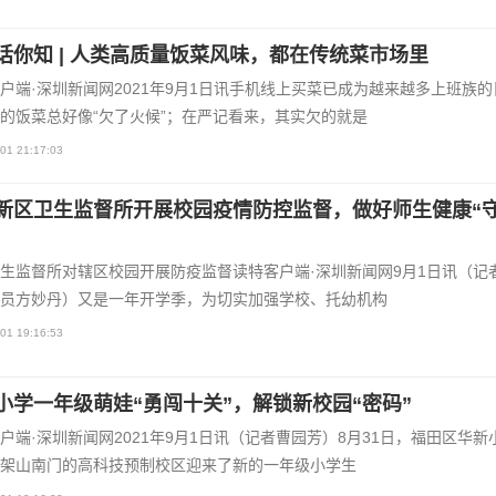
话你知 | 人类高质量饭菜风味，都在传统菜市场里
户端·深圳新闻网2021年9月1日讯手机线上买菜已成为越来越多上班族的
的饭菜总好像“欠了火候”；在严记看来，其实欠的就是
01 21:17:03
新区卫生监督所开展校园疫情防控监督，做好师生健康“
生监督所对辖区校园开展防疫监督读特客户端·深圳新闻网9月1日讯（记
员方妙丹）又是一年开学季，为切实加强学校、托幼机构
01 19:16:53
小学一年级萌娃“勇闯十关”，解锁新校园“密码”
户端·深圳新闻网2021年9月1日讯（记者曹园芳）8月31日，福田区华新
架山南门的高科技预制校区迎来了新的一年级小学生