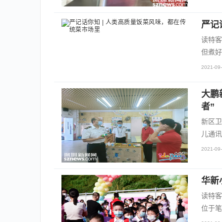
严记
读特客
但煮好
2021-09-
大鹏
者”
新区卫
儿通讯
2021-09-
华新
读特客
位于笔