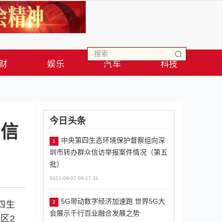
财
娱乐
汽车
科技
今日头条
众信
中央第四生态环境保护督察组向深
1
圳市转办群众信访举报案件情况（第五
批）
2021-09-02 09:17:31
5G带动数字经济加速跑 世界5G大
2
四生
会展示千行百业融合发展之势
区2