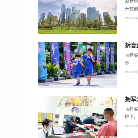
原标题
开放创
2021-09-
拆盲
读特客
影……
2021-09-
拥军
读特客
障下，
2021-09-