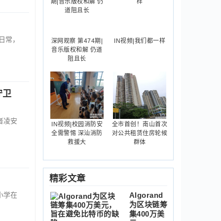
日常，
深网观察 第474期|
IN视频|我们都一样
音乐版权和解 仍道
阻且长
守卫
者凌安
IN视频|校园消防安
全市首创！南山首次
全需警惕 深汕消防
对公共租赁住房轮候
救援大
群体
精彩文章
小学在
Algorand
为区块链筹
集400万美