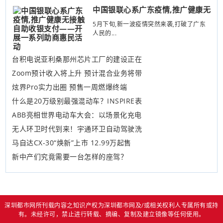
中国银联心系广东疫情,推广健康无
5月下旬,新一波疫情突然来袭,打破了广东
人民的...
台积电说亚利桑那州芯片工厂的建设正在
Zoom预计收入将上升 预计混合业务将带
炫界Pro实力出圈 预售一周燃爆终端
什么是20万级别最强混动车？INSPIRE表
ABB亮相世界电动车大会：以场景化充电
无人环卫时代到来！宇通环卫自动驾驶洗
马自达CX-30“焕新”上市 12.99万起售
新中产们究竟需要一台怎样的座驾？
深圳都市网所刊载内容之知识产权为深圳都市网及/或相关权利人专属所有或持
有。未经许可，禁止进行转载、摘编、复制及建立镜像等任何使用。