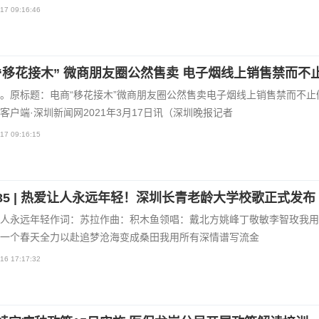
17 09:16:46
“移花接木” 微商朋友圈公然售卖 电子烟线上销售禁而不
。原标题：电商“移花接木”微商朋友圈公然售卖电子烟线上销售禁而不止
客户端·深圳新闻网2021年3月17日讯（深圳晚报记者
17 09:16:15
35 | 热爱让人永远年轻！深圳长青老龄大学校歌正式发布
人永远年轻作词：苏拉作曲：积木鱼领唱：戴北方姚峰丁敬敏李智玫我用
一个春天全力以赴追梦沧海变成桑田我用所有深情谱写流金
16 17:17:32