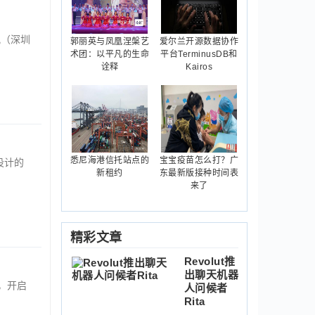
讯（深圳
郭丽英与凤凰涅槃艺
爱尔兰开源数据协作
术团：以平凡的生命
平台TerminusDB和
诠释
Kairos
悉尼海港信托站点的
宝宝疫苗怎么打？广
设计的
新租约
东最新版接种时间表
来了
精彩文章
Revolut推
出聊天机器
，开启
人问候者
Rita