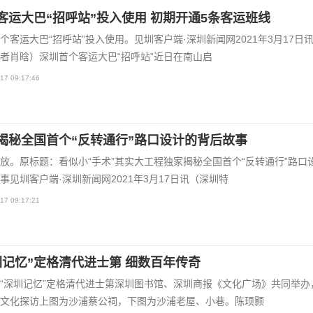
客运大巴“招呼站”投入使用 初期开通5条客运班线
个客运大巴“招呼站”投入使用。见圳客户端·深圳新闻网2021年3月17日
者肖晗）深圳首个客运大巴“招呼站”近日在南山启
17 09:17:46
揭秘全国首个“反转通行”路口设计的背后故事
放。原标题：看似小“手术”其实大工程独家揭秘全国首个“反转通行”路口
事见圳客户端·深圳新闻网2021年3月17日讯（深圳特
17 09:17:21
圳记忆”定格清代进士第 细数百年传奇
“深圳记忆”定格清代进士第深圳图书馆、深圳商报《文化广场》共同举办
文化探访上图为沙浦蔡公祠，下图为沙浦老屋、小巷。陈顼颢