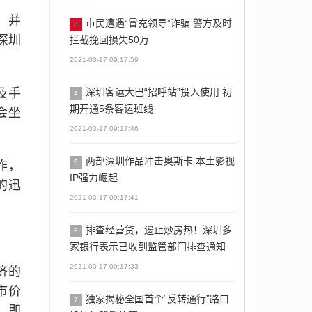
，并
市民遭遇“冒充领导”诈骗 警方及时
3
深圳
拦截挽回损失50万
2021-03-17 09:17:59
及手
深圳客运大巴“招呼站”投入使用 初
4
期开通5条客运班线
会坐
2021-03-17 09:17:46
两部深圳作品冲击奥斯卡 本土影视
5
作，
IP强力崛起
的迅
2021-03-17 09:17:41
排查经营贷，遏止炒房热！深圳多
6
家银行表示已收到监管部门排查通知
2021-03-17 09:17:33
济的
市价
独家揭秘全国首个“反转通行”路口
7
，即