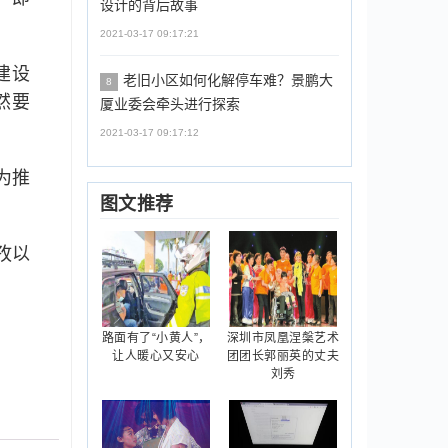
设计的背后故事
2021-03-17 09:17:21
建设
老旧小区如何化解停车难？景鹏大
8
然要
厦业委会牵头进行探索
2021-03-17 09:17:12
为推
图文推荐
孜以
路面有了“小黄人”，
深圳市凤凰涅槃艺术
让人暖心又安心
团团长郭丽英的丈夫
刘秀