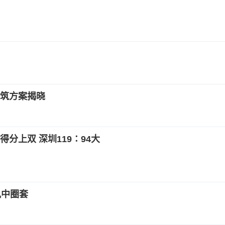
筑方案揭晓
得分上双 深圳119∶94大
凤中圈套