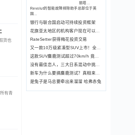
丽塔…
Revolut的智能故障排除助手总部位于英
国...
银行与联合国启动可持续投资框架
止
花旗亚太地区的机构客户现在可以放弃其
RateSetter获得梅花投资交易
假货也
又一款10万级紧凑型SUV上市！全面解读
这款SUV麋鹿测试超过70km/h 竟比轿车
没有最佳恋人，三大日系混动中挑个最“
新车为什么要搞麋鹿测试？真相来了！
是兔子是马总要牵出来溜溜 哈弗赤兔
所有青